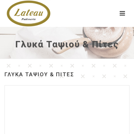
Γλυκά Ταψιού & Πίτες
ΓΛΥΚΆ ΤΑΨΙΟΎ & ΠΊΤΕΣ