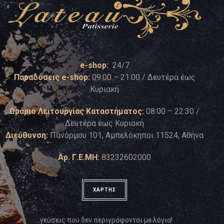
e-shop:
24/7
Παραδόσεις e-shop:
09:00 – 21:00 / Δευτέρα έως
Κυριακή
Ωράριο Λειτουργίας Καταστήματος:
08:00 – 22:30 /
Δευτέρα έως Κυριακή
Διεύθυνση:
Πανόρμου 101, Αμπελόκηποι 11524, Αθήνα
Αρ. Γ.Ε.ΜΗ:
83232602000
ΧΑΡΤΗΣ
…γεύσεις που δεν περιγράφονται με λόγια!