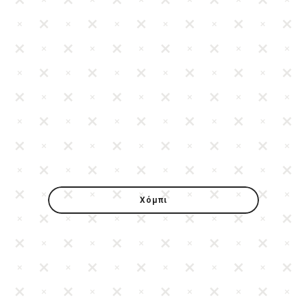
Χόμπι