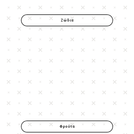
Ζώδια
Φρούτα