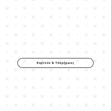
Καρτούν & Υπερήρωες