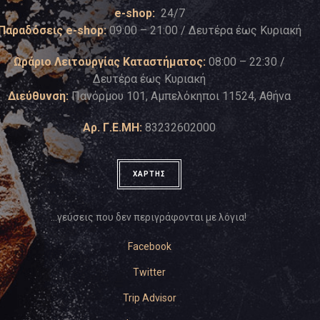
e-shop:
24/7
Παραδόσεις e-shop:
09:00 – 21:00 / Δευτέρα έως Κυριακή
Ωράριο Λειτουργίας Καταστήματος:
08:00 – 22:30 /
Δευτέρα έως Κυριακή
Διεύθυνση:
Πανόρμου 101, Αμπελόκηποι 11524, Αθήνα
Αρ. Γ.Ε.ΜΗ:
83232602000
ΧΑΡΤΗΣ
…γεύσεις που δεν περιγράφονται με λόγια!
Facebook
Twitter
Trip Advisor