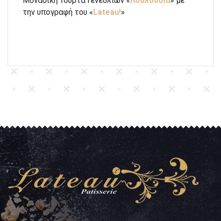
Μοναδική Τούρτα Γενεθλίων «
Λουλούδια
» με
την υπογραφή του «
Lateau!
»