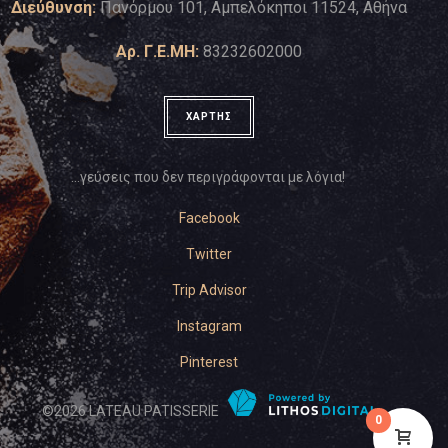
Διεύθυνση:
Πανόρμου 101, Αμπελόκηποι 11524, Αθήνα
Αρ. Γ.Ε.ΜΗ:
83232602000
ΧΑΡΤΗΣ
…γεύσεις που δεν περιγράφονται με λόγια!
Facebook
Twitter
Trip Advisor
Instagram
Pinterest
©
2026
LATEAU PATISSERIE
0