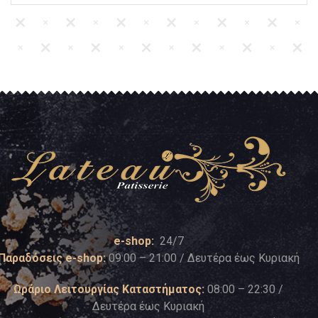
e-shop:
24/7
Παραδόσεις e-shop:
09:00 – 21:00 / Δευτέρα έως Κυριακή
Ωράριο Λειτουργίας Καταστήματος:
08:00 – 22:30 /
Δευτέρα έως Κυριακή