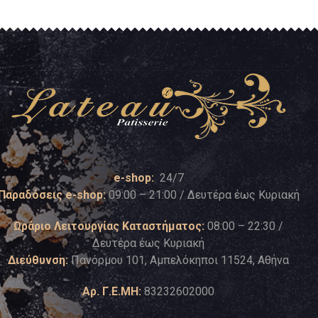
e-shop:
24/7
Παραδόσεις e-shop:
09:00 – 21:00 / Δευτέρα έως Κυριακή
Ωράριο Λειτουργίας Καταστήματος:
08:00 – 22:30 /
Δευτέρα έως Κυριακή
Διεύθυνση:
Πανόρμου 101, Αμπελόκηποι 11524, Αθήνα
Αρ. Γ.Ε.ΜΗ:
83232602000