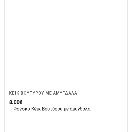
ΚΈΙΚ ΒΟΥΤΎΡΟΥ ΜΕ ΑΜΎΓΔΑΛΑ
8.00
€
Φρέσκο Κέικ Βουτύρου με αμύγδαλα