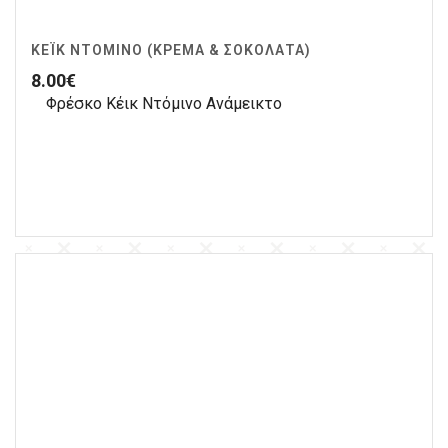
ΚΈΙΚ ΝΤΌΜΙΝΟ (ΚΡΈΜΑ & ΣΟΚΟΛΆΤΑ)
8.00
€
Φρέσκο Κέικ Ντόμινο Ανάμεικτο