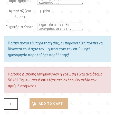
Παρατηρήσεις:
Αμπαλάζ (για
Ναι
δώρο):
Ευχετήρια Κάρτα:
Για την άρτια εξυπηρέτησή σας, οι παραγγελίες πρέπει να
δίνονται τουλάχιστον 1 ημέρα πριν την επιθυμητή
ημερομηνία παραλαβής/ παράδοσης!
Για τους Δίσκους Μνημόσυνων η χρέωση είναι ανά άτομο:
5€ /6€ Σημειώστε ή επιλέξτε στο ακόλουθο πεδίο τον
αριθμό ατόμων: ↓
ADD TO CART