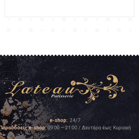
e-shop:
24/7
Παραδόσεις e-shop:
09:00 – 21:00 / Δευτέρα έως Κυριακή