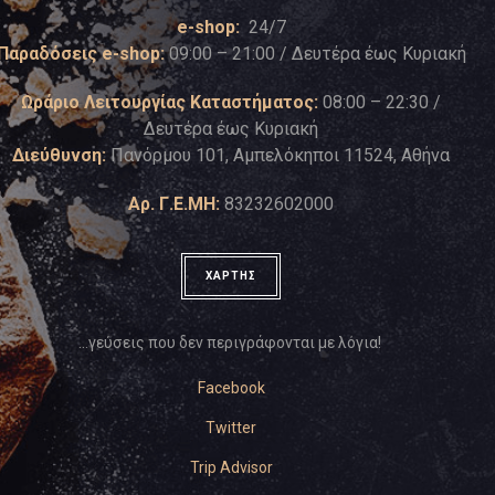
e-shop:
24/7
Παραδόσεις e-shop:
09:00 – 21:00 / Δευτέρα έως Κυριακή
Ωράριο Λειτουργίας Καταστήματος:
08:00 – 22:30 /
Δευτέρα έως Κυριακή
Διεύθυνση:
Πανόρμου 101, Αμπελόκηποι 11524, Αθήνα
Αρ. Γ.Ε.ΜΗ:
83232602000
ΧΑΡΤΗΣ
…γεύσεις που δεν περιγράφονται με λόγια!
Facebook
Twitter
Trip Advisor