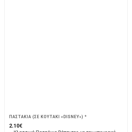
ΠΑΣΤΆΚΙΑ (ΣΕ ΚΟΥΤΆΚΙ «DISNEY») *
2.10
€