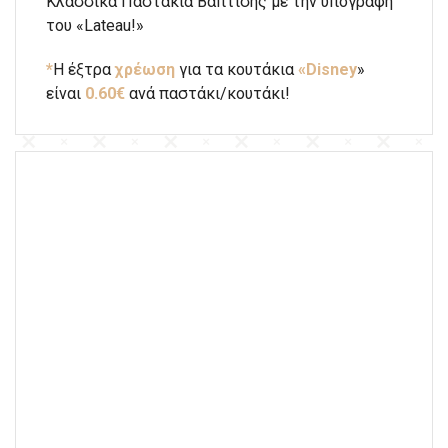
Κλασσικά Παστάκια Βάπτισης με την υπογραφή
του «Lateau!»
*
Η έξτρα
χρέωση
για τα κουτάκια
«Disney
»
είναι
0.60€
ανά παστάκι/κουτάκι!