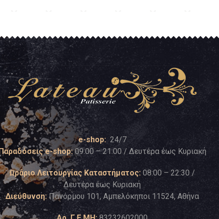
e-shop:
24/7
Παραδόσεις e-shop:
09:00 – 21:00 / Δευτέρα έως Κυριακή
Ωράριο Λειτουργίας Καταστήματος:
08:00 – 22:30 /
Δευτέρα έως Κυριακή
Διεύθυνση:
Πανόρμου 101, Αμπελόκηποι 11524, Αθήνα
Αρ. Γ.Ε.ΜΗ:
83232602000