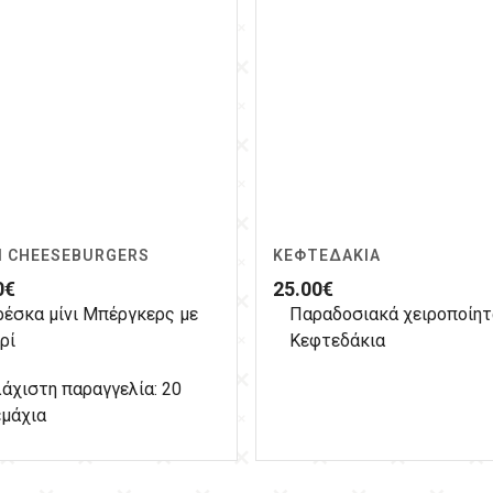
I CHEESEBURGERS
ΚΕΦΤΕΔΆΚΙΑ
0
€
25.00
€
ρέσκα μίνι Μπέργκερς με
Παραδοσιακά χειροποίητ
ρί
Κεφτεδάκια
άχιστη παραγγελία: 20
εμάχια