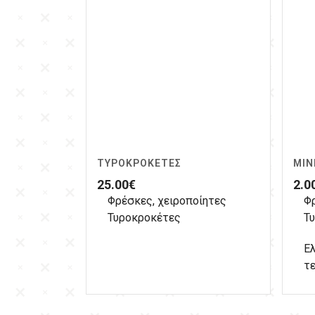
ΤΥΡΟΚΡΟΚΈΤΕΣ
MIN
25.00
€
2.0
Φρέσκες, χειροποίητες
Φ
Τυροκροκέτες
Τυ
Ελ
τ