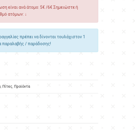
ση είναι ανά άτομο: 5€ /6€ Σημειώστε ή
θμό ατόμων: ↓
αραγγελίες πρέπει να δίνονται τουλάχιστον 1
α παραλαβής / παράδοσης!
α
,
Πίτες
,
Προϊόντα