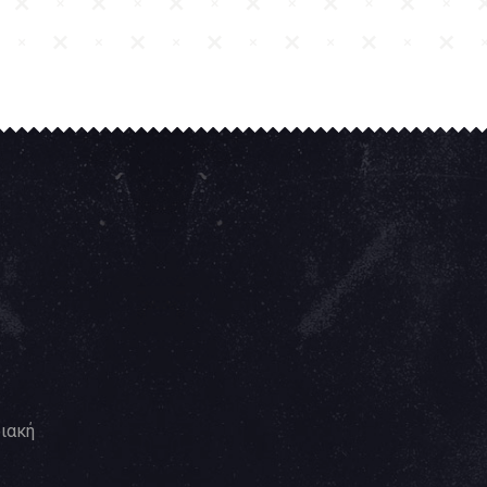
ριακή