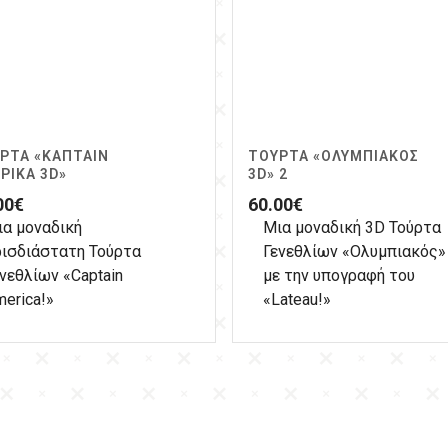
ΡΤΑ «ΚΆΠΤΑΙΝ
ΤΟΎΡΤΑ «ΟΛΥΜΠΙΑΚΌΣ
ΡΙΚΑ 3D»
3D» 2
00
€
60.00
€
ια μοναδική
Μια μοναδική 3D Τούρτα
ρισδιάστατη Τούρτα
Γενεθλίων «Ολυμπιακός»
νεθλίων «Captain
με την υπογραφή του
erica!»
«Lateau!»