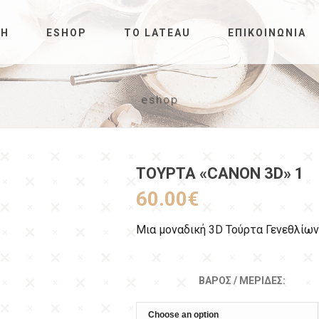
ΚΉ
ESHOP
ΤΟ LATEAU
ΕΠΙΚΟΙΝΩΝΊΑ
eshop
ΤΟΎΡΤΑ «CANON 3D» 1
60.00
€
Μια μοναδική 3D Τούρτα Γενεθλίων
ΒΆΡΟΣ / ΜΕΡΊΔΕΣ: