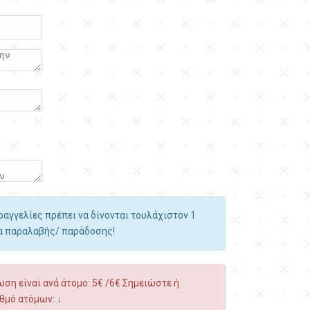
αραγγελίες πρέπει να δίνονται τουλάχιστον 1
ία παραλαβής/ παράδοσης!
ση είναι ανά άτομο: 5€ /6€ Σημειώστε ή
θμό ατόμων: ↓