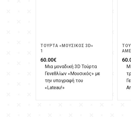
ΤΟΎΡΤΑ «ΜΟΥΣΙΚΌΣ 3D»
ΤΟΎ
1
ΑΜΈ
60.00
€
60.
Μια μοναδική 3D Τούρτα
Μ
Γενεθλίων «Μουσικός» με
τ
την υπογραφή του
Γε
«Lateau!»
Am