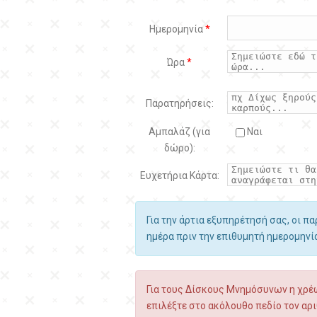
Ημερομηνία
*
Ώρα
*
Παρατηρήσεις:
Αμπαλάζ (για
Ναι
δώρο):
Ευχετήρια Κάρτα:
Για την άρτια εξυπηρέτησή σας, οι π
ημέρα πριν την επιθυμητή ημερομην
Για τους Δίσκους Μνημόσυνων η χρέω
επιλέξτε στο ακόλουθο πεδίο τον αρι