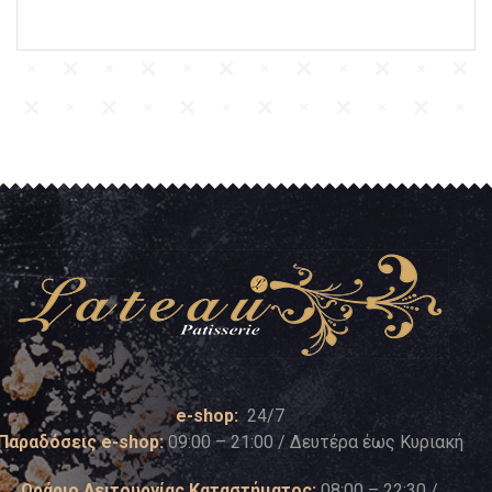
e-shop:
24/7
Παραδόσεις e-shop:
09:00 – 21:00 / Δευτέρα έως Κυριακή
Ωράριο Λειτουργίας Καταστήματος:
08:00 – 22:30 /