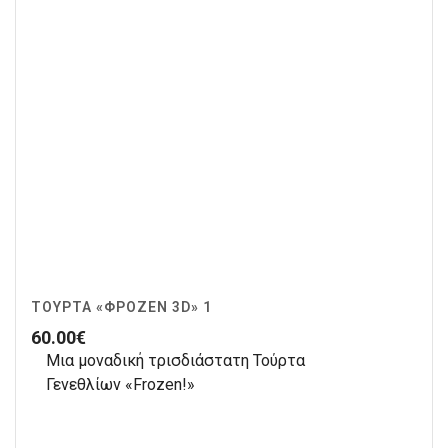
ΤΟΎΡΤΑ «ΦΡΌΖΕΝ 3D» 1
60.00
€
Μια μοναδική τρισδιάστατη Τούρτα
Γενεθλίων «Frozen!»