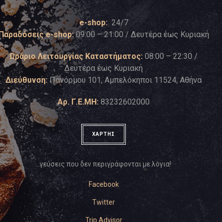
e-shop:
24/7
Παραδόσεις e-shop:
09:00 – 21:00 / Δευτέρα έως Κυριακή
Ωράριο Λειτουργίας Καταστήματος:
08:00 – 22:30 /
Δευτέρα έως Κυριακή
Διεύθυνση:
Πανόρμου 101, Αμπελόκηποι 11524, Αθήνα
Αρ. Γ.Ε.ΜΗ:
83232602000
ΧΑΡΤΗΣ
…γεύσεις που δεν περιγράφονται με λόγια!
Facebook
Twitter
Trip Advisor