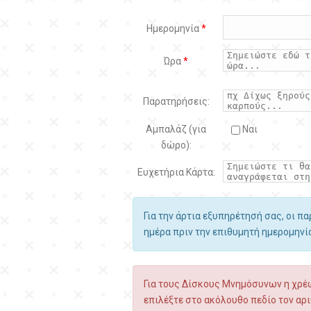
Ημερομηνία
*
Ώρα
*
Παρατηρήσεις:
Αμπαλάζ (για
Ναι
δώρο):
Ευχετήρια Κάρτα:
Για την άρτια εξυπηρέτησή σας, οι π
ημέρα πριν την επιθυμητή ημερομην
Για τους Δίσκους Μνημόσυνων η χρέω
επιλέξτε στο ακόλουθο πεδίο τον αρι