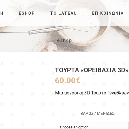
ΚΉ
ESHOP
ΤΟ LATEAU
ΕΠΙΚΟΙΝΩΝΊΑ
eshop
ΤΟΎΡΤΑ «ΟΡΕΙΒΑΣΊΑ 3D»
60.00
€
Μια μοναδική 3D Τούρτα Γενεθλίων
ΒΆΡΟΣ / ΜΕΡΊΔΕΣ: