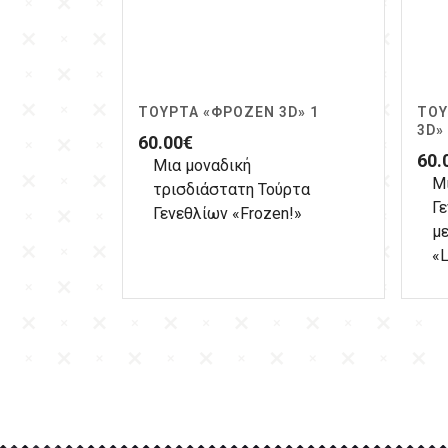
ΤΟΎΡΤΑ «ΦΡΌΖΕΝ 3D» 1
ΤΟΎ
3D»
60.00
€
60.
Μια μοναδική
Μ
τρισδιάστατη Τούρτα
Γ
Γενεθλίων «Frozen!»
με
«L