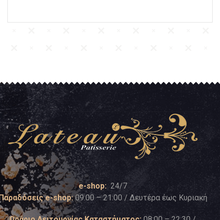
e-shop:
24/7
Παραδόσεις e-shop:
09:00 – 21:00 / Δευτέρα έως Κυριακή
Ωράριο Λειτουργίας Καταστήματος:
08:00 – 22:30 /