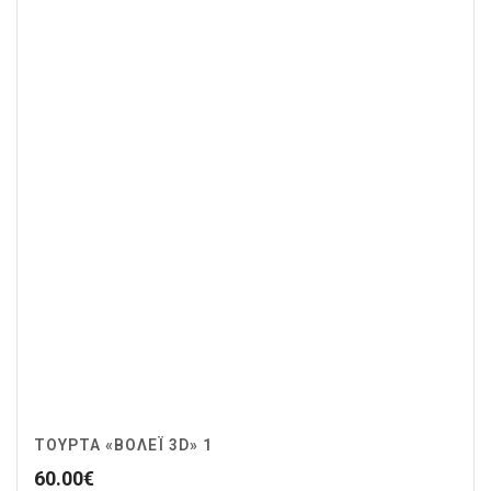
ΤΟΎΡΤΑ «ΒΌΛΕΪ 3D» 1
60.00
€