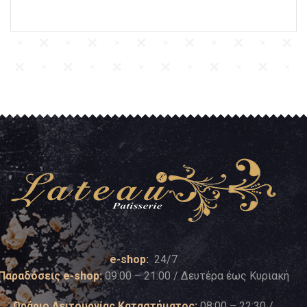
e-shop:
24/7
Παραδόσεις e-shop:
09:00 – 21:00 / Δευτέρα έως Κυριακή
Ωράριο Λειτουργίας Καταστήματος:
08:00 – 22:30 /