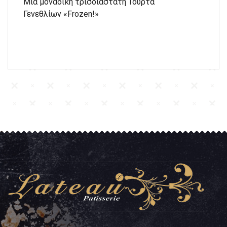
Μια μοναδική τρισδιάστατη Τούρτα
Γενεθλίων «Frozen!»