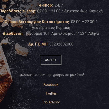
e-shop:
24/7
Παραδόσεις e-shop:
09:00 – 21:00 / Δευτέρα έως Κυριακή
Ωράριο Λειτουργίας Καταστήματος:
08:00 – 22:30 /
Δευτέρα έως Κυριακή
Διεύθυνση:
Πανόρμου 101, Αμπελόκηποι 11524, Αθήνα
Αρ. Γ.Ε.ΜΗ:
83232602000
ΧΑΡΤΗΣ
…γεύσεις που δεν περιγράφονται με λόγια!
Facebook
Twitter
Trip Advisor