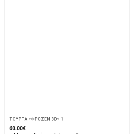
ΤΟΎΡΤΑ «ΦΡΌΖΕΝ 3D» 1
60.00
€