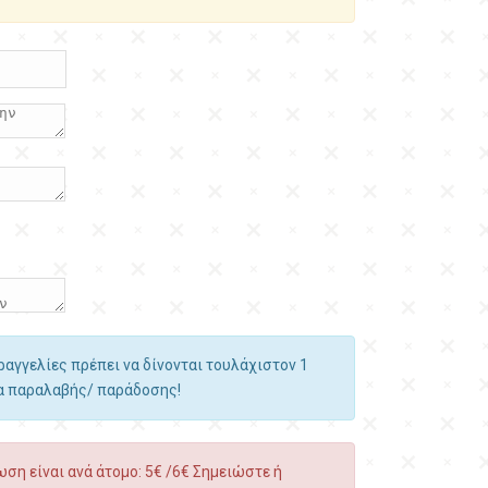
αραγγελίες πρέπει να δίνονται τουλάχιστον 1
ία παραλαβής/ παράδοσης!
ση είναι ανά άτομο: 5€ /6€ Σημειώστε ή