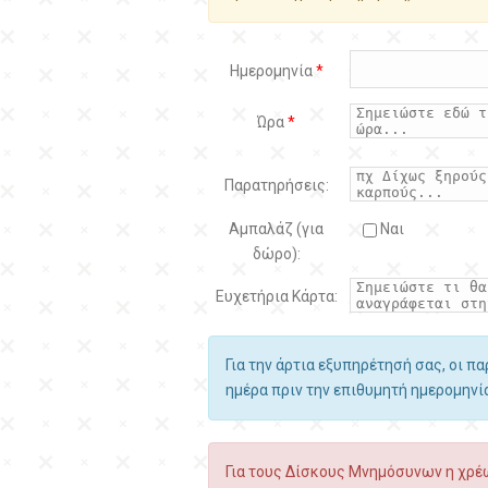
Ημερομηνία
*
Ώρα
*
Παρατηρήσεις:
Αμπαλάζ (για
Ναι
δώρο):
Ευχετήρια Κάρτα:
Για την άρτια εξυπηρέτησή σας, οι π
ημέρα πριν την επιθυμητή ημερομην
Για τους Δίσκους Μνημόσυνων η χρέω