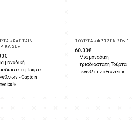
ΡΤΑ «ΚΆΠΤΑΙΝ
ΤΟΎΡΤΑ «ΦΡΌΖΕΝ 3D» 1
ΡΙΚΑ 3D»
60.00
€
00
€
Μια μοναδική
ια μοναδική
τρισδιάστατη Τούρτα
ρισδιάστατη Τούρτα
Γενεθλίων «Frozen!»
νεθλίων «Captain
erica!»