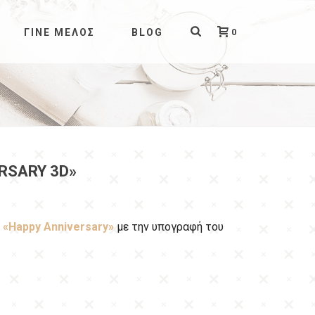
0
ΓΊΝΕ ΜΈΛΟΣ
BLOG
RSARY 3D»
ν
«Ηappy Αnniversary»
με την υπογραφή του