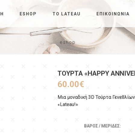
ΚΉ
ESHOP
ΤΟ LATEAU
ΕΠΙΚΟΙΝΩΝΊΑ
eshop
ΤΟΎΡΤΑ «ΗAPPY ΑNNIVE
60.00
€
Μια μοναδική 3D Τούρτα Γενεθλίω
«Lateau!»
ΒΆΡΟΣ / ΜΕΡΊΔΕΣ: