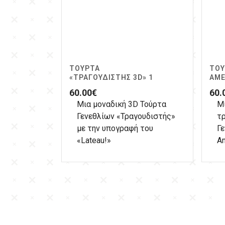
ΤΟΎΡΤΑ
ΤΟΎ
«ΤΡΑΓΟΥΔΙΣΤΉΣ 3D» 1
ΑΜΈ
60.00
€
60.
Μια μοναδική 3D Τούρτα
Μ
Γενεθλίων «Τραγουδιστής»
τ
με την υπογραφή του
Γε
«Lateau!»
Am