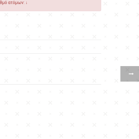
θμό ατόμων: ↓