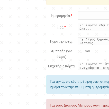
Ημερομηνία
*
Ώρα
*
Παρατηρήσεις:
Αμπαλάζ (για
Ναι
δώρο):
Ευχετήρια Κάρτα:
Για την άρτια εξυπηρέτησή σας, οι π
ημέρα πριν την επιθυμητή ημερομην
Για τους Δίσκους Μνημόσυνων η χρέω