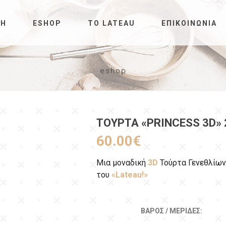
ΚΉ
ESHOP
ΤΟ LATEAU
ΕΠΙΚΟΙΝΩΝΊΑ
eshop
ΤΟΎΡΤΑ «PRINCESS 3D» 
60.00
€
Μια μοναδική
3D
Τούρτα Γενεθλίων
του
«Lateau!»
ΒΆΡΟΣ / ΜΕΡΊΔΕΣ: