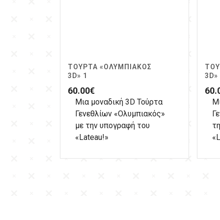
ΤΟΎΡΤΑ «ΟΛΥΜΠΙΑΚΌΣ
ΤΟΎ
3D» 1
3D»
60.00
€
60.
Μια μοναδική 3D Τούρτα
Μ
Γενεθλίων «Ολυμπιακός»
Γ
με την υπογραφή του
τ
«Lateau!»
«L