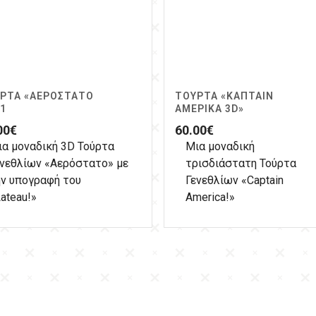
ΡΤΑ «ΑΕΡΌΣΤΑΤΟ
ΤΟΎΡΤΑ «ΚΆΠΤΑΙΝ
 1
ΑΜΈΡΙΚΑ 3D»
00
€
60.00
€
ια μοναδική 3D Τούρτα
Μια μοναδική
ενεθλίων «Αερόστατο» με
τρισδιάστατη Τούρτα
ην υπογραφή του
Γενεθλίων «Captain
ateau!»
America!»