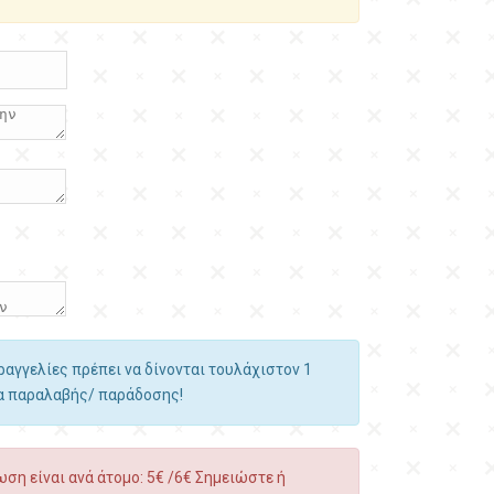
αραγγελίες πρέπει να δίνονται τουλάχιστον 1
ία παραλαβής/ παράδοσης!
ση είναι ανά άτομο: 5€ /6€ Σημειώστε ή