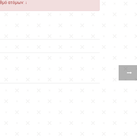
θμό ατόμων: ↓