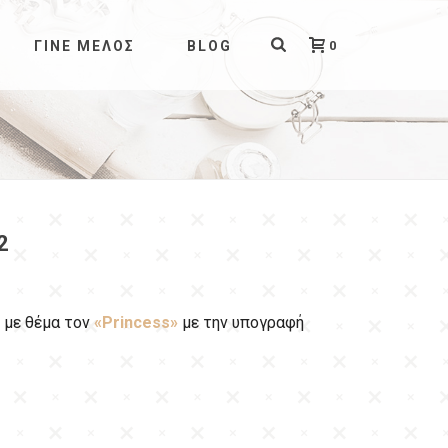
0
ΓΊΝΕ ΜΈΛΟΣ
BLOG
2
 με θέμα τον
«Princess»
με την υπογραφή