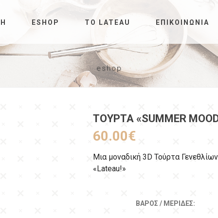
ΚΉ
ESHOP
ΤΟ LATEAU
ΕΠΙΚΟΙΝΩΝΊΑ
eshop
ΤΟΎΡΤΑ «SUMMER MOOD
60.00
€
Μια μοναδική 3D Τούρτα Γενεθλίω
«Lateau!»
ΒΆΡΟΣ / ΜΕΡΊΔΕΣ: