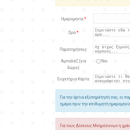
Ημερομηνία
*
Ώρα
*
Παρατηρήσεις:
Αμπαλάζ (για
Ναι
δώρο):
Ευχετήρια Κάρτα:
Για την άρτια εξυπηρέτησή σας, οι π
ημέρα πριν την επιθυμητή ημερομην
Για τους Δίσκους Μνημόσυνων η χρέω