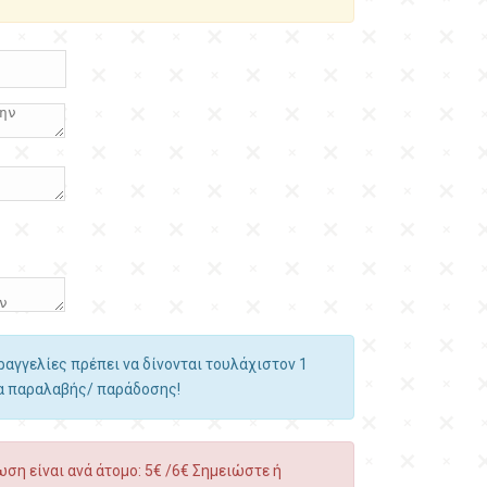
αραγγελίες πρέπει να δίνονται τουλάχιστον 1
ία παραλαβής/ παράδοσης!
ση είναι ανά άτομο: 5€ /6€ Σημειώστε ή