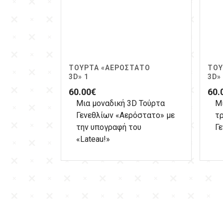
ΤΟΎΡΤΑ «ΑΕΡΌΣΤΑΤΟ
ΤΟΎ
3D» 1
3D»
60.00
€
60.
Μια μοναδική 3D Τούρτα
Μ
Γενεθλίων «Αερόστατο» με
τ
την υπογραφή του
Γε
«Lateau!»