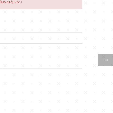
θμό ατόμων: ↓