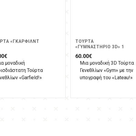
ΡΤΑ «ΓΚΆΡΦΙΛΝΤ
ΤΟΎΡΤΑ
«ΓΥΜΝΑΣΤΉΡΙΟ 3D» 1
00
€
60.00
€
ια μοναδική
Μια μοναδική 3D Τούρτα
ρισδιάστατη Τούρτα
Γενεθλίων «Gym» με την
νεθλίων «Garfield!»
υπογραφή του «Lateau!»