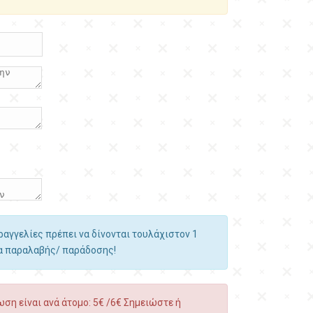
αραγγελίες πρέπει να δίνονται τουλάχιστον 1
ία παραλαβής/ παράδοσης!
ση είναι ανά άτομο: 5€ /6€ Σημειώστε ή