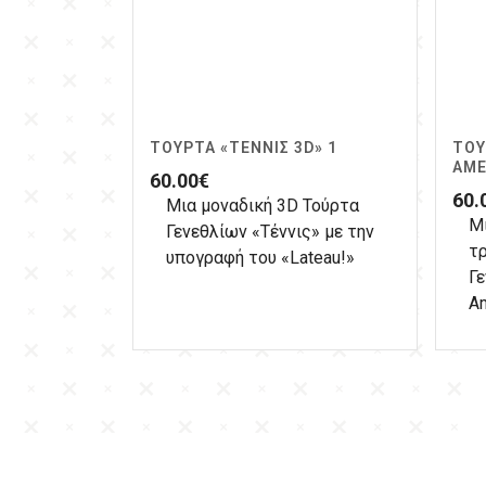
ΤΟΎΡΤΑ «ΤΈΝΝΙΣ 3D» 1
ΤΟΎ
ΑΜΈ
60.00
€
60.
Μια μοναδική 3D Τούρτα
Μ
Γενεθλίων «Τέννις» με την
τ
υπογραφή του «Lateau!»
Γε
Am