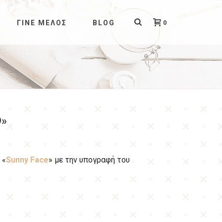
0
ΓΊΝΕ ΜΈΛΟΣ
BLOG
D»
 «
Sunny Face
» με την υπογραφή του