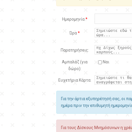
Ημερομηνία
*
Ώρα
*
Παρατηρήσεις:
Αμπαλάζ (για
Ναι
δώρο):
Ευχετήρια Κάρτα:
Για την άρτια εξυπηρέτησή σας, οι π
ημέρα πριν την επιθυμητή ημερομην
Για τους Δίσκους Μνημόσυνων η χρέω