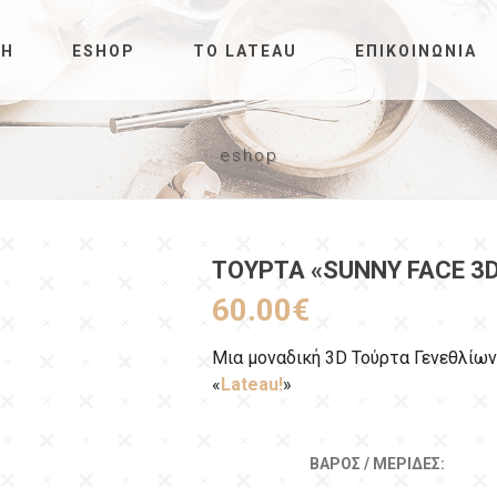
ΚΉ
ESHOP
ΤΟ LATEAU
ΕΠΙΚΟΙΝΩΝΊΑ
eshop
ΤΟΎΡΤΑ «SUNNY FACE 3
60.00
€
Μια μοναδική 3D Τούρτα Γενεθλίων
«
Lateau!
»
ΒΆΡΟΣ / ΜΕΡΊΔΕΣ: