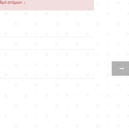
θμό ατόμων: ↓