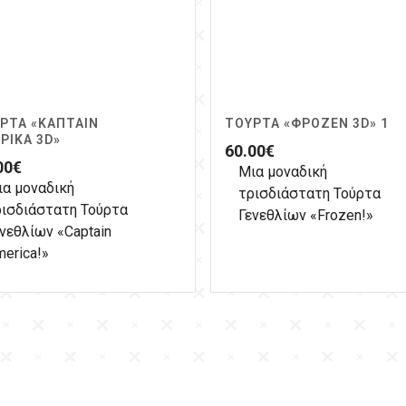
ΡΤΑ «ΚΆΠΤΑΙΝ
ΤΟΎΡΤΑ «ΦΡΌΖΕΝ 3D» 1
ΡΙΚΑ 3D»
60.00
€
00
€
Μια μοναδική
ια μοναδική
τρισδιάστατη Τούρτα
ρισδιάστατη Τούρτα
Γενεθλίων «Frozen!»
νεθλίων «Captain
erica!»