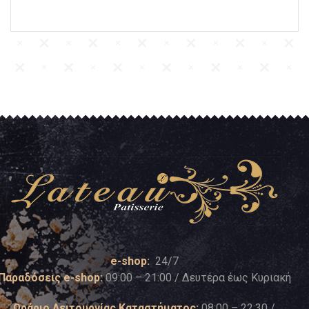
e-shop:
24/7
Παραδόσεις e-shop:
09:00 – 21:00 / Δευτέρα έως Κυριακή
Ωράριο Λειτουργίας Καταστήματος:
08:00 – 22:30 /