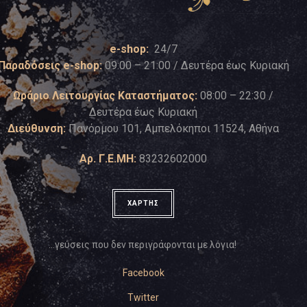
e-shop:
24/7
Παραδόσεις e-shop:
09:00 – 21:00 / Δευτέρα έως Κυριακή
Ωράριο Λειτουργίας Καταστήματος:
08:00 – 22:30 /
Δευτέρα έως Κυριακή
Διεύθυνση:
Πανόρμου 101, Αμπελόκηποι 11524, Αθήνα
Αρ. Γ.Ε.ΜΗ:
83232602000
ΧΑΡΤΗΣ
…γεύσεις που δεν περιγράφονται με λόγια!
Facebook
Twitter