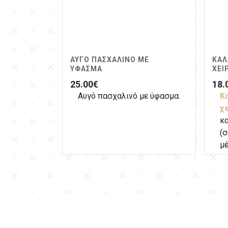
ΑΥΓΌ ΠΑΣΧΑΛΙΝΌ ΜΕ
ΚΑΛ
ΎΦΑΣΜΑ
ΧΕΙ
25.00
€
18.
Αυγό πασχαλινό με ύφασμα.
Κ
χ
κ
(σ
μέ