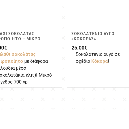
ΆΘΙ ΣΟΚΟΛΆΤΑΣ
ΣΟΚΟΛΑΤΈΝΙΟ ΑΥΓΌ
ΡΟΠΟΊΗΤΟ – ΜΙΚΡΌ
«ΚΌΚΟΡΑΣ»
00
€
25.00
€
αλάθι σοκολάτας
Σοκολατένιο αυγό σε
ειροποίητο
με διάφορα
σχέδιο
Κόκορα
!
αλούδια μέσα
οκολατάκια κλπ.)! Μικρό
γεθος 700 γρ..