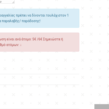
αραγγελίες πρέπει να δίνονται τουλάχιστον 1
ία παραλαβής/ παράδοσης!
ση είναι ανά άτομο: 5€ /6€ Σημειώστε ή
θμό ατόμων: ↓