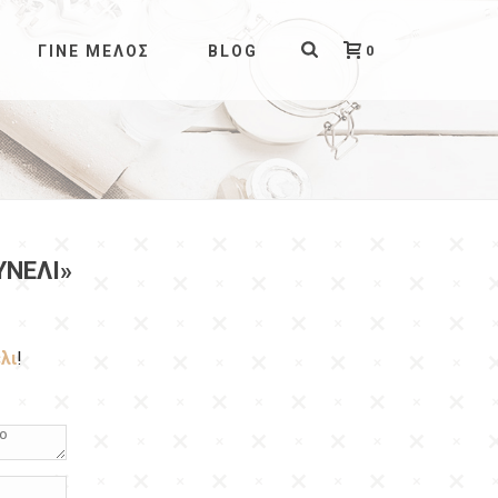
0
ΓΊΝΕ ΜΈΛΟΣ
BLOG
ΥΝΈΛΙ»
λι
!