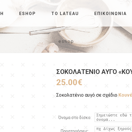
ΚΉ
ESHOP
ΤΟ LATEAU
ΕΠΙΚΟΙΝΩΝΊΑ
eshop
ΣΟΚΟΛΑΤΈΝΙΟ ΑΥΓΌ «ΚΟ
25.00
€
Σοκολατένιο αυγό σε σχέδιο
Κουνέ
Όνομα στο δίσκο:
Παρατηρήσεις: