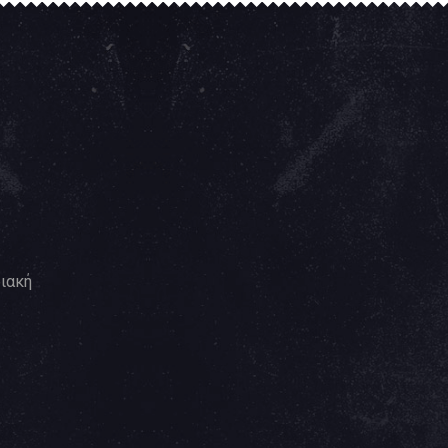
ριακή