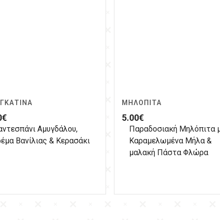
ΓΚΑΤΊΝΑ
ΜΗΛΌΠΙΤΑ
0
€
5.00
€
αντεσπάνι Αμυγδάλου,
Παραδοσιακή Μηλόπιτα 
έμα Βανίλιας & Κερασάκι
Καραμελωμένα Μήλα &
μαλακή Πάστα Φλώρα