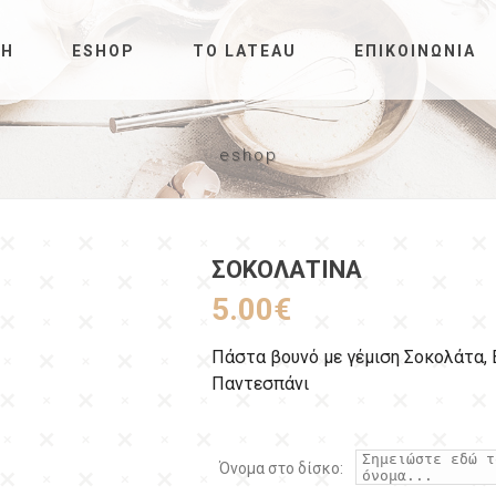
ΚΉ
ESHOP
ΤΟ LATEAU
ΕΠΙΚΟΙΝΩΝΊΑ
eshop
ΣΟΚΟΛΑΤΊΝΑ
5.00
€
Πάστα βουνό με γέμιση Σοκολάτα, 
Παντεσπάνι
Όνομα στο δίσκο: