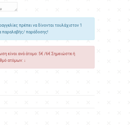
αραγγελίες πρέπει να δίνονται τουλάχιστον 1
ία παραλαβής/ παράδοσης!
ση είναι ανά άτομο: 5€ /6€ Σημειώστε ή
θμό ατόμων: ↓