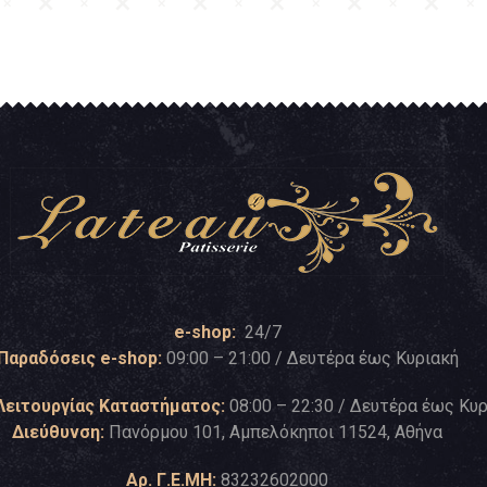
e-shop:
24/7
Παραδόσεις e-shop:
09:00 – 21:00 / Δευτέρα έως Κυριακή
Λειτουργίας Καταστήματος:
08:00 – 22:30 / Δευτέρα έως Κυ
Διεύθυνση:
Πανόρμου 101, Αμπελόκηποι 11524, Αθήνα
Αρ. Γ.Ε.ΜΗ:
83232602000