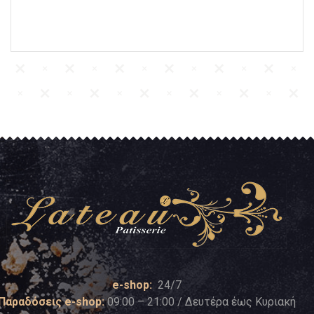
e-shop:
24/7
Παραδόσεις e-shop:
09:00 – 21:00 / Δευτέρα έως Κυριακή