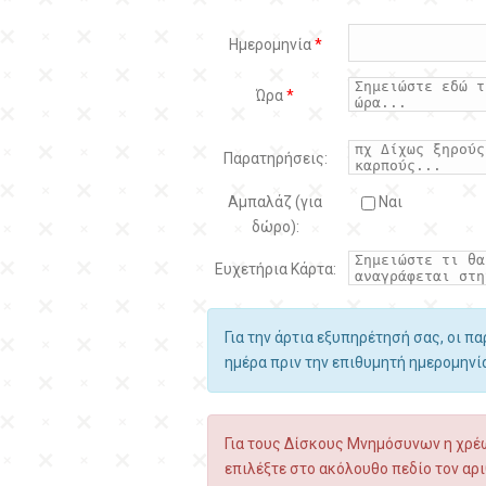
Ημερομηνία
*
Ώρα
*
Παρατηρήσεις:
Αμπαλάζ (για
Ναι
δώρο):
Ευχετήρια Κάρτα:
Για την άρτια εξυπηρέτησή σας, οι π
ημέρα πριν την επιθυμητή ημερομην
Για τους Δίσκους Μνημόσυνων η χρέω
επιλέξτε στο ακόλουθο πεδίο τον αρι