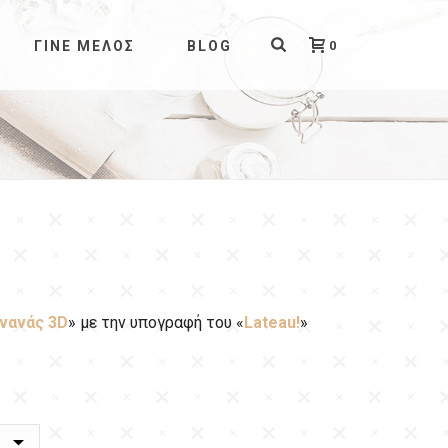
0
ΓΊΝΕ ΜΈΛΟΣ
BLOG
νανάς 3D
» με την υπογραφή του «
Lateau!
»