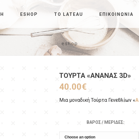
ΚΉ
ESHOP
ΤΟ LATEAU
ΕΠΙΚΟΙΝΩΝΊΑ
eshop
ΤΟΎΡΤΑ «ΑΝΑΝΆΣ 3D»
40.00
€
Μια μοναδική Τούρτα Γενεθλίων «
Α
ΒΆΡΟΣ / ΜΕΡΊΔΕΣ: