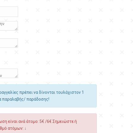
αραγγελίες πρέπει να δίνονται τουλάχιστον 1
ία παραλαβής/ παράδοσης!
ση είναι ανά άτομο: 5€ /6€ Σημειώστε ή
θμό ατόμων: ↓