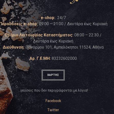
e-shop:
24/7
Παραδόσεις e-shop:
09:00 – 21:00 / Δευτέρα έως Κυριακή
Ωράριο Λειτουργίας Καταστήματος:
08:00 – 22:30 /
Δευτέρα έως Κυριακή
Διεύθυνση:
Πανόρμου 101, Αμπελόκηποι 11524, Αθήνα
Αρ. Γ.Ε.ΜΗ:
83232602000
ΧΑΡΤΗΣ
…γεύσεις που δεν περιγράφονται με λόγια!
Facebook
Twitter