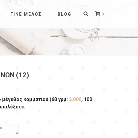
0
ΓΊΝΕ ΜΈΛΟΣ
BLOG
ΝΩΝ (12)
ο μέγεθος κομματιού (60 γρμ:
2.00€
, 100
 επιλέξετε: