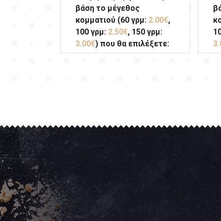
βάση το μέγεθος
β
κομματιού (60 γρμ:
2.00€
,
κ
100 γρμ:
2.50€
, 150 γρμ:
1
3.00€
) που θα επιλέξετε:
3.