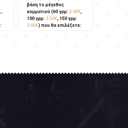
βάση το μέγεθος
€
,
κομματιού (60 γρμ:
2.00€
,
100 γρμ:
2.50€
, 150 γρμ:
:
3.00€
) που θα επιλέξετε: