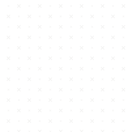
[Διαβάστε περισσότερα]
*Ενημέρωση για το στήσιμο & τη συντήρηση της πολυόροφης γαμήλιας τούρτας