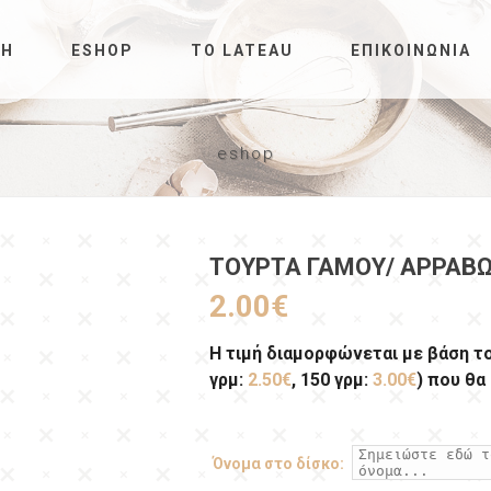
ΚΉ
ESHOP
ΤΟ LATEAU
ΕΠΙΚΟΙΝΩΝΊΑ
eshop
ΤΟΎΡΤΑ ΓΆΜΟΥ/ ΑΡΡΑΒΏ
2.00
€
Η τιμή διαμορφώνεται με βάση τ
γρμ:
2.50€
, 150 γρμ:
3.00€
) που θα
Όνομα στο δίσκο: