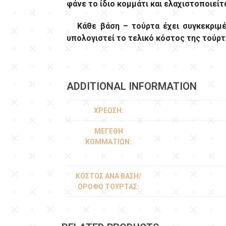
φάνε το ίδιο κομμάτι και ελαχιστοποιεί
Κάθε βάση – τούρτα έχει συγκεκριμέν
υπολογιστεί το τελικό κόστος της τούρτ
ADDITIONAL INFORMATION
ΧΡΈΩΣΗ:
ΜΕΓΈΘΗ
ΚΟΜΜΑΤΙΏΝ:
ΚΌΣΤΟΣ ΑΝΆ ΒΆΣΗ/
ΌΡΟΦΟ ΤΟΎΡΤΑΣ: