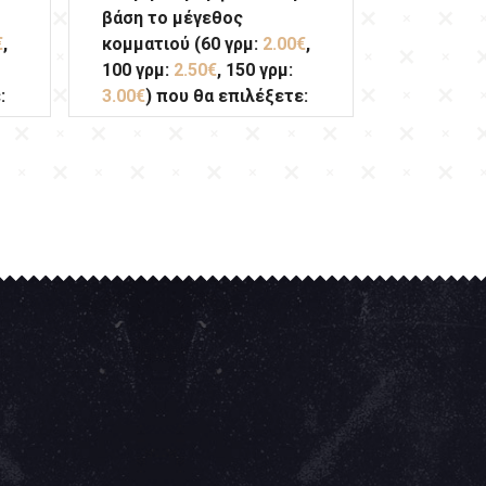
βάση το μέγεθος
€
,
κομματιού (60 γρμ:
2.00€
,
100 γρμ:
2.50€
, 150 γρμ:
:
3.00€
) που θα επιλέξετε: