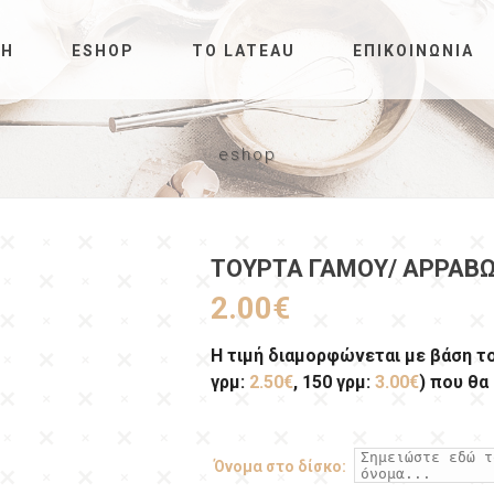
ΚΉ
ESHOP
ΤΟ LATEAU
ΕΠΙΚΟΙΝΩΝΊΑ
eshop
ΤΟΎΡΤΑ ΓΆΜΟΥ/ ΑΡΡΑΒΏ
2.00
€
Η τιμή διαμορφώνεται με βάση τ
γρμ:
2.50€
, 150 γρμ:
3.00€
) που θα
Όνομα στο δίσκο: