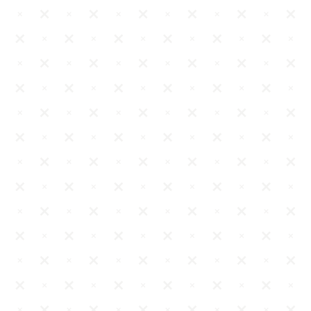
[Διαβάστε περισσότερα]
*Ενημέρωση για το στήσιμο & τη συντήρηση της πολυόροφης γαμήλιας τούρτας