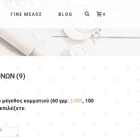
0
ΓΊΝΕ ΜΈΛΟΣ
BLOG
ΝΩΝ (9)
ο μέγεθος κομματιού (60 γρμ:
2.00€
, 100
 επιλέξετε: