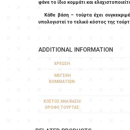
φάνε το ίδιο κομμάτι και ελαχιστοποιεί
Κάθε βάση – τούρτα έχει συγκεκριμέν
υπολογιστεί το τελικό κόστος της τούρτ
ADDITIONAL INFORMATION
ΧΡΈΩΣΗ:
ΜΕΓΈΘΗ
ΚΟΜΜΑΤΙΏΝ:
ΚΌΣΤΟΣ ΑΝΆ ΒΆΣΗ/
ΌΡΟΦΟ ΤΟΎΡΤΑΣ: