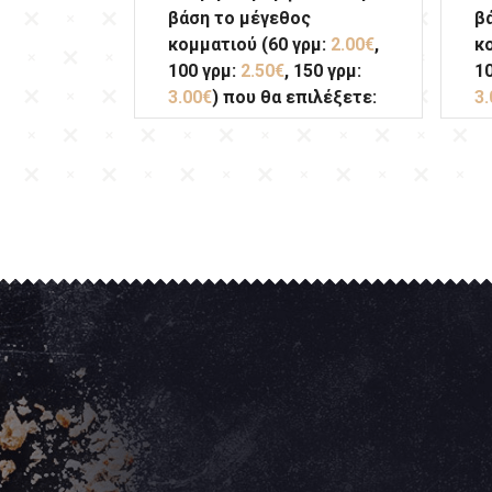
βάση το μέγεθος
β
κομματιού (60 γρμ:
2.00€
,
κ
100 γρμ:
2.50€
, 150 γρμ:
1
3.00€
) που θα επιλέξετε:
3.