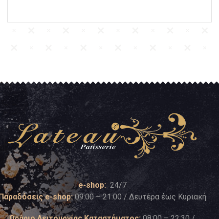
e-shop:
24/7
Παραδόσεις e-shop:
09:00 – 21:00 / Δευτέρα έως Κυριακή
Ωράριο Λειτουργίας Καταστήματος:
08:00 – 22:30 /