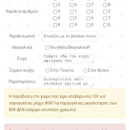
5
6
7
8
Κεράκια αριθμών:
9
1
2
3
4
5
6
7
8
9
0
0
Κεράκια μονά:
Βεγγαλικά:
Θα ήθελα Βεγγαλικά!!
Ευχή:
Σημείο ευχής:
Στην Τούρτα
Στον Δίσκο
Παρατηρήσεις:
Η παράδοση στο χώρο σας έχει επιβάρυνση 12€ για
παραγγελίες μέχρι 80€! Για παραγγελίες μεγαλύτερες των
80€ ΔΕΝ υπάρχει επιπλέον χρέωση!