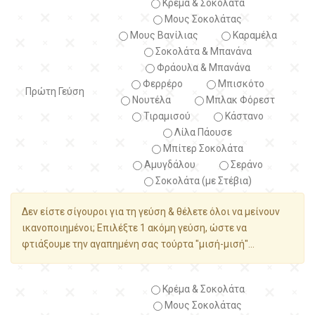
Κρέμα & Σοκολάτα
Μους Σοκολάτας
Μους Βανίλιας
Καραμέλα
Σοκολάτα & Μπανάνα
Φράουλα & Μπανάνα
Φερρέρο
Μπισκότο
Πρώτη Γεύση
Νουτέλα
Μπλακ Φόρεστ
Τιραμισού
Κάστανο
Λίλα Πάουσε
Μπίτερ Σοκολάτα
Αμυγδάλου
Σεράνο
Σοκολάτα (με Στέβια)
Δεν είστε σίγουροι για τη γεύση & θέλετε όλοι να μείνουν
ικανοποιημένοι; Επιλέξτε 1 ακόμη γεύση, ώστε να
φτιάξουμε την αγαπημένη σας τούρτα "μισή-μισή"...
Κρέμα & Σοκολάτα
Μους Σοκολάτας