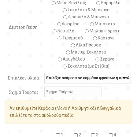
Μους Βανίλιας
Καραμέλα
Σοκολάτα & Μπανάνα
Φράουλα & Μπανάνα
Φερρέρο
Μπισκότο
Δέυτερη Γεύση:
Νουτέλα
Μπλακ Φόρεστ
Τιραμισού
Κάστανο
Λίλα Πάουσε
Μπίτερ Σοκολάτα
Αμυγδάλου
Σεράνο
Σοκολάτα (με Στέβια)
Επιπλέον υλικά:
Σχήμα Τούρτας
Αν επιθυμείτε Κεράκια (Μονά ή Αριθμητικά) ή Βεγγαλικά
επιλέξτε τα στα ακόλουθα πεδία:
1
2
3
4