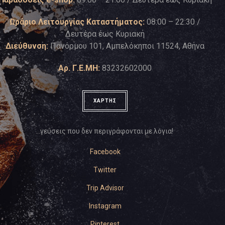
Ωράριο Λειτουργίας Καταστήματος:
08:00 – 22:30 /
Δευτέρα έως Κυριακή
Διεύθυνση:
Πανόρμου 101, Αμπελόκηποι 11524, Αθήνα
Αρ. Γ.Ε.ΜΗ:
83232602000
ΧΑΡΤΗΣ
…γεύσεις που δεν περιγράφονται με λόγια!
Facebook
Twitter
Trip Advisor
Instagram
Pinterest