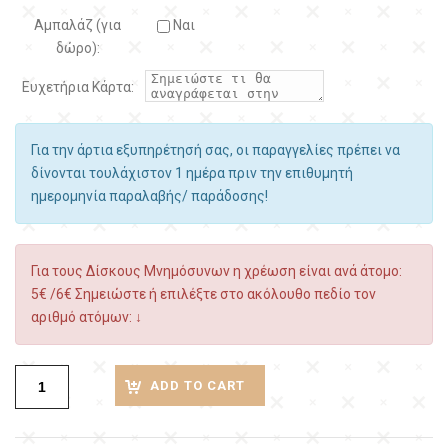
Αμπαλάζ (για
Ναι
δώρο):
Ευχετήρια Κάρτα:
Για την άρτια εξυπηρέτησή σας, οι παραγγελίες πρέπει να
δίνονται τουλάχιστον 1 ημέρα πριν την επιθυμητή
ημερομηνία παραλαβής/ παράδοσης!
Για τους Δίσκους Μνημόσυνων η χρέωση είναι ανά άτομο:
5€ /6€ Σημειώστε ή επιλέξτε στο ακόλουθο πεδίο τον
αριθμό ατόμων: ↓
ADD TO CART