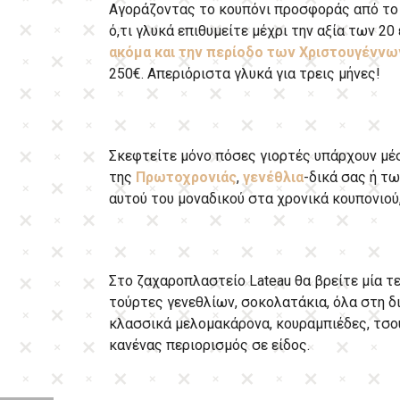
Αγοράζοντας το κουπόνι προσφοράς από τ
ό,τι γλυκά επιθυμείτε μέχρι την αξία των 2
ακόμα και την περίοδο των Χριστουγέννω
250€. Απεριόριστα γλυκά για τρεις μήνες!
Σκεφτείτε μόνο πόσες γιορτές υπάρχουν μέ
της
Πρωτοχρονιάς
,
γενέθλια
-δικά σας ή τ
αυτού του μοναδικού στα χρονικά κουπονιού,
Στο ζαχαροπλαστείο Lateau θα βρείτε μία τε
τούρτες γενεθλίων, σοκολατάκια, όλα στη δ
κλασσικά μελομακάρονα, κουραμπιέδες, τσουρ
κανένας περιορισμός σε είδος.