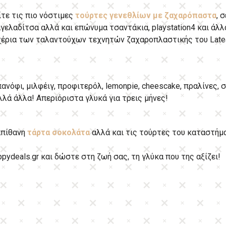
τε τις πιο νόστιμες
τούρτες γενεθλίων με ζαχαρόπαστα
, 
αγελαδίτσα αλλά και επώνυμα τσαντάκια, playstation4 και άλλ
χέρια των ταλαντούχων τεχνητών ζαχαροπλαστικής του Lateau
πανόφι, μιλφέιγ, προφιτερόλ, lemonpie, cheescake, πραλίνες, 
λά άλλα! Απεριόριστα γλυκά για τρεις μήνες!
απίθανη
τάρτα σοκολάτα
αλλά και τις τούρτες του καταστήμ
ydeals.gr και δώστε στη ζωή σας, τη γλύκα που της αξίζει!