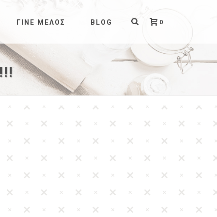
0
ΓΊΝΕ ΜΈΛΟΣ
BLOG
!!