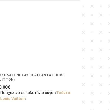
ΟΚΟΛΑΤΈΝΙΟ ΑΥΓΌ «ΤΣΆΝΤΑ LOUIS
UITTON»
0.00
€
Πασχαλινό σοκολατένιο αυγό «
Τσάντα
Louis Vuitton
».