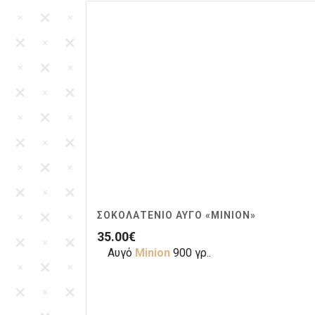
ΣΟΚΟΛΑΤΈΝΙΟ ΑΥΓΌ «ΜINION»
35.00
€
Αυγό
Μinion
900 γρ..