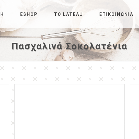
ΚΉ
ESHOP
ΤΟ LATEAU
ΕΠΙΚΟΙΝΩΝΊΑ
Πασχαλινά Σοκολατένια