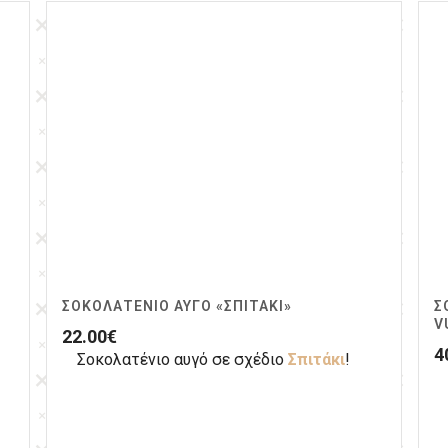
ΣΟΚΟΛΑΤΈΝΙΟ ΑΥΓΌ «ΣΠΙΤΆΚΙ»
Σ
V
22.00
€
4
Σοκολατένιο αυγό σε σχέδιο
Σπιτάκι
!