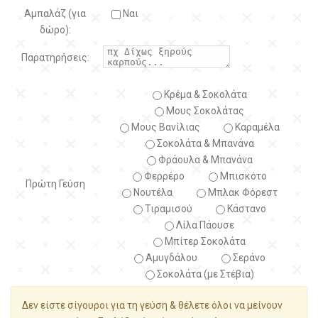
Αμπαλάζ (για
Ναι
δώρο):
Παρατηρήσεις:
Κρέμα & Σοκολάτα
Μους Σοκολάτας
Μους Βανίλιας
Καραμέλα
Σοκολάτα & Μπανάνα
Φράουλα & Μπανάνα
Φερρέρο
Μπισκότο
Πρώτη Γεύση
Νουτέλα
Μπλακ Φόρεστ
Τιραμισού
Κάστανο
Λίλα Πάουσε
Μπίτερ Σοκολάτα
Αμυγδάλου
Σεράνο
Σοκολάτα (με Στέβια)
Δεν είστε σίγουροι για τη γεύση & θέλετε όλοι να μείνουν