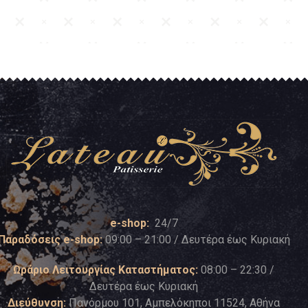
e-shop:
24/7
Παραδόσεις e-shop:
09:00 – 21:00 / Δευτέρα έως Κυριακή
Ωράριο Λειτουργίας Καταστήματος:
08:00 – 22:30 /
Δευτέρα έως Κυριακή
Διεύθυνση:
Πανόρμου 101, Αμπελόκηποι 11524, Αθήνα