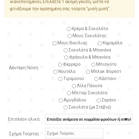
ικανοποιημένοι; Επιλέξτε 1 ακόμη γεύση, ώστε να
φτιάξουμε την αγαπημένη σας τούρτα "μισή-μισή"...
Κρέμα & Σοκολάτα
Μους Σοκολάτας
Μους Βανίλιας
Καραμέλα
Σοκολάτα & Μπανάνα
Φράουλα & Μπανάνα
Φερρέρο
Μπισκότο
Δέυτερη Γεύση:
Νουτέλα
Μπλακ Φόρεστ
Τιραμισού
Κάστανο
Λίλα Πάουσε
Μπίτερ Σοκολάτα
Αμυγδάλου
Σεράνο
Σοκολάτα (με Στέβια)
Επιπλέον υλικά:
Σχήμα Τούρτας