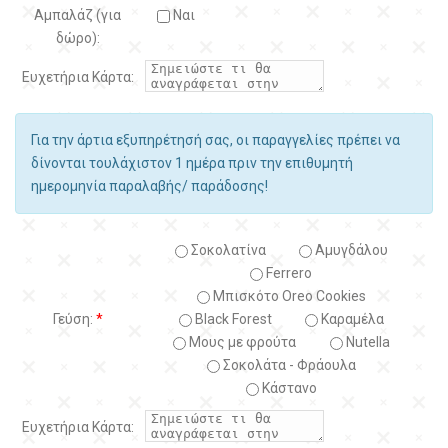
Αμπαλάζ (για
Ναι
δώρο):
Ευχετήρια Κάρτα:
Για την άρτια εξυπηρέτησή σας, οι παραγγελίες πρέπει να
δίνονται τουλάχιστον 1 ημέρα πριν την επιθυμητή
ημερομηνία παραλαβής/ παράδοσης!
Σοκολατίνα
Αμυγδάλου
Ferrero
Μπισκότο Oreo Cookies
Γεύση:
*
Black Forest
Kαραμέλα
Μους με φρούτα
Nutella
Σοκολάτα - Φράουλα
Κάστανο
Ευχετήρια Κάρτα: