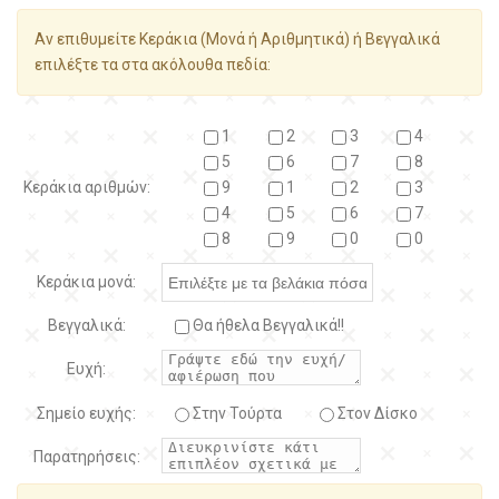
Αν επιθυμείτε Κεράκια (Μονά ή Αριθμητικά) ή Βεγγαλικά
επιλέξτε τα στα ακόλουθα πεδία:
1
2
3
4
5
6
7
8
Κεράκια αριθμών:
9
1
2
3
4
5
6
7
8
9
0
0
Κεράκια μονά:
Βεγγαλικά:
Θα ήθελα Βεγγαλικά!!
Ευχή:
Σημείο ευχής:
Στην Τούρτα
Στον Δίσκο
Παρατηρήσεις: