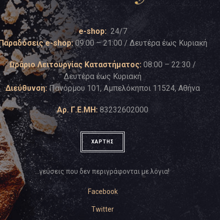
e-shop:
24/7
Παραδόσεις e-shop:
09:00 – 21:00 / Δευτέρα έως Κυριακή
Ωράριο Λειτουργίας Καταστήματος:
08:00 – 22:30 /
Δευτέρα έως Κυριακή
Διεύθυνση:
Πανόρμου 101, Αμπελόκηποι 11524, Αθήνα
Αρ. Γ.Ε.ΜΗ:
83232602000
ΧΑΡΤΗΣ
…γεύσεις που δεν περιγράφονται με λόγια!
Facebook
Twitter