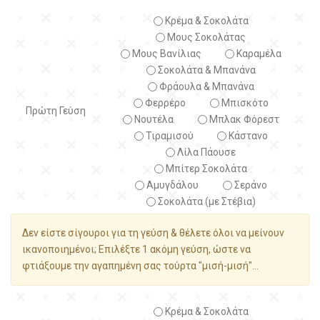
Κρέμα & Σοκολάτα
Μους Σοκολάτας
Μους Βανίλιας
Καραμέλα
Σοκολάτα & Μπανάνα
Φράουλα & Μπανάνα
Φερρέρο
Μπισκότο
Πρώτη Γεύση
Νουτέλα
Μπλακ Φόρεστ
Τιραμισού
Κάστανο
Λίλα Πάουσε
Μπίτερ Σοκολάτα
Αμυγδάλου
Σεράνο
Σοκολάτα (με Στέβια)
Δεν είστε σίγουροι για τη γεύση & θέλετε όλοι να μείνουν
ικανοποιημένοι; Επιλέξτε 1 ακόμη γεύση, ώστε να
φτιάξουμε την αγαπημένη σας τούρτα "μισή-μισή"...
Κρέμα & Σοκολάτα