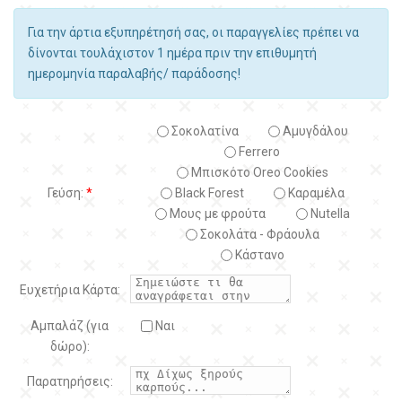
Για την άρτια εξυπηρέτησή σας, οι παραγγελίες πρέπει να
δίνονται τουλάχιστον 1 ημέρα πριν την επιθυμητή
ημερομηνία παραλαβής/ παράδοσης!
Σοκολατίνα
Αμυγδάλου
Ferrero
Μπισκότο Oreo Cookies
Γεύση:
*
Black Forest
Kαραμέλα
Μους με φρούτα
Nutella
Σοκολάτα - Φράουλα
Κάστανο
Ευχετήρια Κάρτα:
Αμπαλάζ (για
Ναι
δώρο):
Παρατηρήσεις: