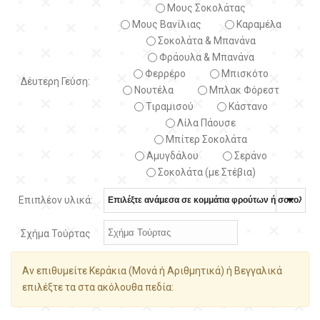
Μους Σοκολάτας
Μους Βανίλιας
Καραμέλα
Σοκολάτα & Μπανάνα
Φράουλα & Μπανάνα
Φερρέρο
Μπισκότο
Δέυτερη Γεύση:
Νουτέλα
Μπλακ Φόρεστ
Τιραμισού
Κάστανο
Λίλα Πάουσε
Μπίτερ Σοκολάτα
Αμυγδάλου
Σεράνο
Σοκολάτα (με Στέβια)
Επιπλέον υλικά:
Σχήμα Τούρτας
Αν επιθυμείτε Κεράκια (Μονά ή Αριθμητικά) ή Βεγγαλικά
επιλέξτε τα στα ακόλουθα πεδία: