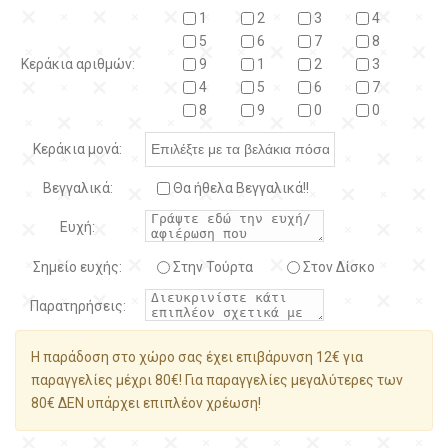
1
2
3
4
5
6
7
8
Κεράκια αριθμών:
9
1
2
3
4
5
6
7
8
9
0
0
Κεράκια μονά:
Βεγγαλικά:
Θα ήθελα Βεγγαλικά!!
Ευχή:
Σημείο ευχής:
Στην Τούρτα
Στον Δίσκο
Παρατηρήσεις:
Η παράδοση στο χώρο σας έχει επιβάρυνση 12€ για
παραγγελίες μέχρι 80€! Για παραγγελίες μεγαλύτερες των
80€ ΔΕΝ υπάρχει επιπλέον χρέωση!