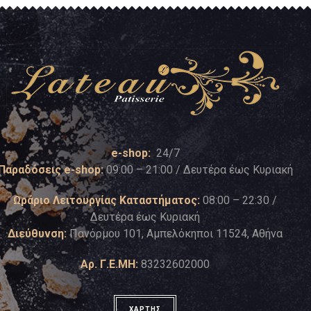
e-shop:
24/7
Παραδόσεις e-shop:
09:00 – 21:00 / Δευτέρα έως Κυριακή
Ωράριο Λειτουργίας Καταστήματος:
08:00 – 22:30 /
Δευτέρα έως Κυριακή
Διεύθυνση:
Πανόρμου 101, Αμπελόκηποι 11524, Αθήνα
Αρ. Γ.Ε.ΜΗ:
83232602000
ΧΑΡΤΗΣ