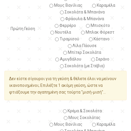
Μους Βανίλιας
Καραμέλα
Σοκολάτα & Μπανάνα
Φράουλα & Μπανάνα
Φερρέρο
Μπισκότο
Πρώτη Γεύση
Νουτέλα
Μπλακ Φόρεστ
Τιραμισού
Κάστανο
Λίλα Πάουσε
Μπίτερ Σοκολάτα
Αμυγδάλου
Σεράνο
Σοκολάτα (με Στέβια)
Δεν είστε σίγουροι για τη γεύση & θέλετε όλοι να μείνουν
ικανοποιημένοι; Επιλέξτε 1 ακόμη γεύση, ώστε να
φτιάξουμε την αγαπημένη σας τούρτα "μισή-μισή"...
Κρέμα & Σοκολάτα
Μους Σοκολάτας
Μους Βανίλιας
Καραμέλα