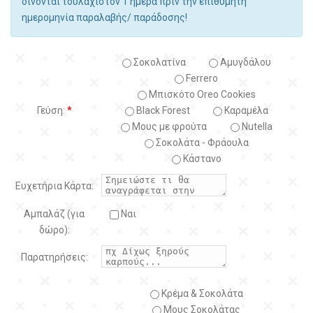
δίνονται τουλάχιστον 1 ημέρα πριν την επιθυμητή
ημερομηνία παραλαβής/ παράδοσης!
Σοκολατίνα
Αμυγδάλου
Ferrero
Μπισκότο Oreo Cookies
Γεύση:
*
Black Forest
Kαραμέλα
Μους με φρούτα
Nutella
Σοκολάτα - Φράουλα
Κάστανο
Ευχετήρια Κάρτα:
Αμπαλάζ (για
Ναι
δώρο):
Παρατηρήσεις:
Κρέμα & Σοκολάτα
Μους Σοκολάτας