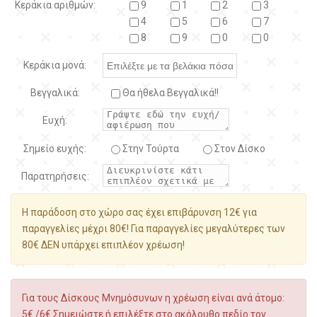
Κεράκια αριθμών:
9
1
2
3
4
5
6
7
8
9
0
0
Κεράκια μονά:
Βεγγαλικά:
Θα ήθελα Βεγγαλικά!!
Ευχή:
Σημείο ευχής:
Στην Τούρτα
Στον Δίσκο
Παρατηρήσεις:
Η παράδοση στο χώρο σας έχει επιβάρυνση 12€ για
παραγγελίες μέχρι 80€! Για παραγγελίες μεγαλύτερες των
80€ ΔΕΝ υπάρχει επιπλέον χρέωση!
Για τους Δίσκους Μνημόσυνων η χρέωση είναι ανά άτομο:
5€ /6€ Σημειώστε ή επιλέξτε στο ακόλουθο πεδίο τον