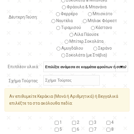
Σοκολάτα & Μπανάνα
Φράουλα & Μπανάνα
Φερρέρο
Μπισκότο
Δέυτερη Γεύση:
Νουτέλα
Μπλακ Φόρεστ
Τιραμισού
Κάστανο
Λίλα Πάουσε
Μπίτερ Σοκολάτα
Αμυγδάλου
Σεράνο
Σοκολάτα (με Στέβια)
Επιπλέον υλικά:
Σχήμα Τούρτας
Αν επιθυμείτε Κεράκια (Μονά ή Αριθμητικά) ή Βεγγαλικά
επιλέξτε τα στα ακόλουθα πεδία:
1
2
3
4
5
6
7
8