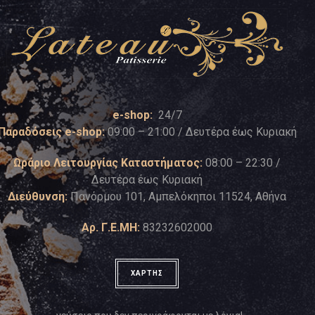
e-shop:
24/7
Παραδόσεις e-shop:
09:00 – 21:00 / Δευτέρα έως Κυριακή
Ωράριο Λειτουργίας Καταστήματος:
08:00 – 22:30 /
Δευτέρα έως Κυριακή
Διεύθυνση:
Πανόρμου 101, Αμπελόκηποι 11524, Αθήνα
Αρ. Γ.Ε.ΜΗ:
83232602000
ΧΑΡΤΗΣ