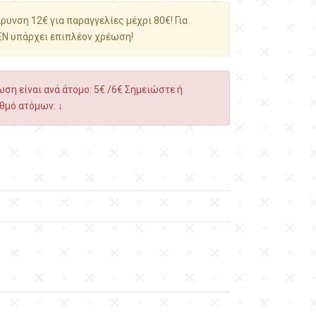
υνση 12€ για παραγγελίες μέχρι 80€! Για
ΕΝ υπάρχει επιπλέον χρέωση!
ση είναι ανά άτομο: 5€ /6€ Σημειώστε ή
θμό ατόμων: ↓