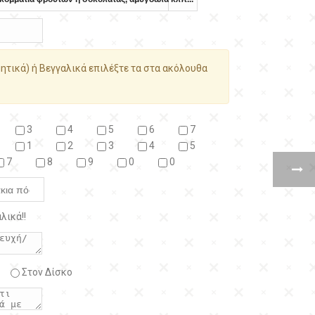
ητικά) ή Βεγγαλικά επιλέξτε τα στα ακόλουθα
3
4
5
6
7
1
2
3
4
5
7
8
9
0
0
λικά!!
Στον Δίσκο