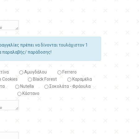
αραγγελίες πρέπει να δίνονται τουλάχιστον 1
ία παραλαβής/ παράδοσης!
τίνα
Αμυγδάλου
Ferrero
 Cookies
Black Forest
Kαραμέλα
τα
Nutella
Σοκολάτα - Φράουλα
Κάστανο