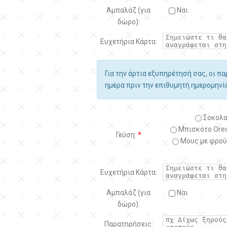
Αμπαλάζ (για
Ναι
δώρο):
Ευχετήρια Κάρτα:
Για την άρτια εξυπηρέτησή σας, οι π
ημέρα πριν την επιθυμητή ημερομην
Σοκολα
Μπισκότο Oreo
Γεύση:
*
Μους με φρού
Ευχετήρια Κάρτα:
Αμπαλάζ (για
Ναι
δώρο):
Παρατηρήσεις: