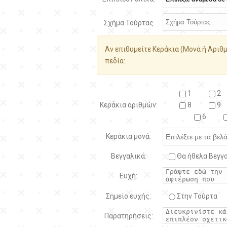
Σχήμα Τούρτας
Αν επιθυμείτε Κεράκια (Μονά ή Αριθμ
πεδία:
1
2
Κεράκια αριθμών:
8
9
6
Κεράκια μονά:
Βεγγαλικά:
Θα ήθελα Βεγγα
Ευχή:
Σημείο ευχής:
Στην Τούρτα
Παρατηρήσεις: