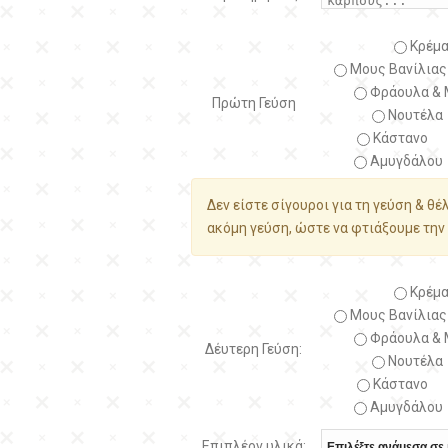
Κρέμα
Μους Βανίλιας
Φράουλα & 
Πρώτη Γεύση
Νουτέλα
Κάστανο
Αμυγδάλου
Δεν είστε σίγουροι για τη γεύση & θέ
ακόμη γεύση, ώστε να φτιάξουμε την 
Κρέμα
Μους Βανίλιας
Φράουλα & 
Δέυτερη Γεύση:
Νουτέλα
Κάστανο
Αμυγδάλου
Επιπλέον υλικά: