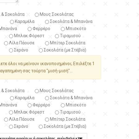
 & Σοκολάτα
Μους Σοκολάτας
Καραμέλα
Σοκολάτα & Μπανάνα
Μπανάνα
Φερρέρο
Μπισκότο
Μπλακ Φόρεστ
Τιραμισού
Λίλα Πάουσε
Μπίτερ Σοκολάτα
Σεράνο
Σοκολάτα (με Στέβια)
λετε όλοι να μείνουν ικανοποιημένοι; Επιλέξτε 1
αγαπημένη σας τούρτα "μισή-μισή"...
 & Σοκολάτα
Μους Σοκολάτας
Καραμέλα
Σοκολάτα & Μπανάνα
Μπανάνα
Φερρέρο
Μπισκότο
Μπλακ Φόρεστ
Τιραμισού
Λίλα Πάουσε
Μπίτερ Σοκολάτα
Σεράνο
Σοκολάτα (με Στέβια)