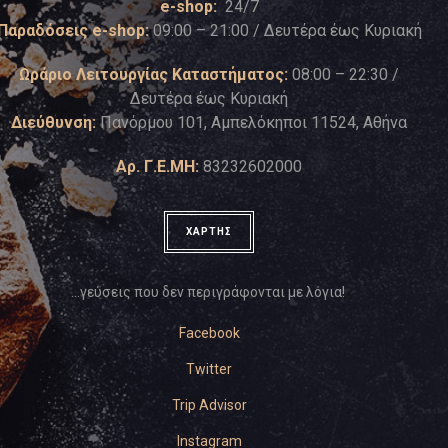
e-shop:
24/7
Παραδόσεις e-shop:
09:00 – 21:00 / Δευτέρα έως Κυριακή
Ωράριο Λειτουργίας Καταστήματος:
08:00 – 22:30 /
Δευτέρα έως Κυριακή
Διεύθυνση:
Πανόρμου 101, Αμπελόκηποι 11524, Αθήνα
Αρ. Γ.Ε.ΜΗ:
83232602000
ΧΑΡΤΗΣ
…γεύσεις που δεν περιγράφονται με λόγια!
Facebook
Twitter
Trip Advisor
Instagram