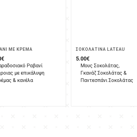
ΑΝΊ ΜΕ ΚΡΈΜΑ
ΣΟΚΟΛΑΤΊΝΑ LATEAU
0
€
5.00
€
αραδοσιακό Ραβανί
Μους Σοκολάτας,
έροιας με επικάλυψη
Γκανάζ Σοκολάτας &
ρέμας & κανέλα
Παντεσπάνι Σοκολάτας