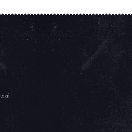
ριακή