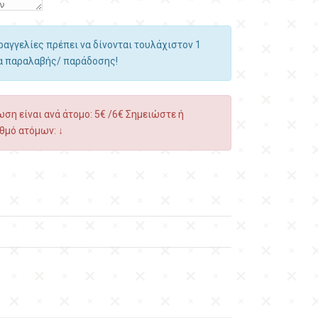
αραγγελίες πρέπει να δίνονται τουλάχιστον 1
ία παραλαβής/ παράδοσης!
ση είναι ανά άτομο: 5€ /6€ Σημειώστε ή
θμό ατόμων: ↓