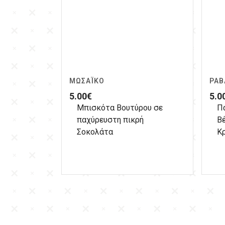
ΜΩΣΑΪΚΌ
ΡΑΒ
5.00
€
5.0
Μπισκότα Βουτύρου σε
Π
παχύρευστη πικρή
Β
Σοκολάτα
Κ