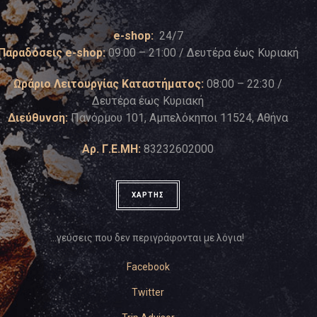
e-shop:
24/7
Παραδόσεις e-shop:
09:00 – 21:00 / Δευτέρα έως Κυριακή
Ωράριο Λειτουργίας Καταστήματος:
08:00 – 22:30 /
Δευτέρα έως Κυριακή
Διεύθυνση:
Πανόρμου 101, Αμπελόκηποι 11524, Αθήνα
Αρ. Γ.Ε.ΜΗ:
83232602000
ΧΑΡΤΗΣ
…γεύσεις που δεν περιγράφονται με λόγια!
Facebook
Twitter