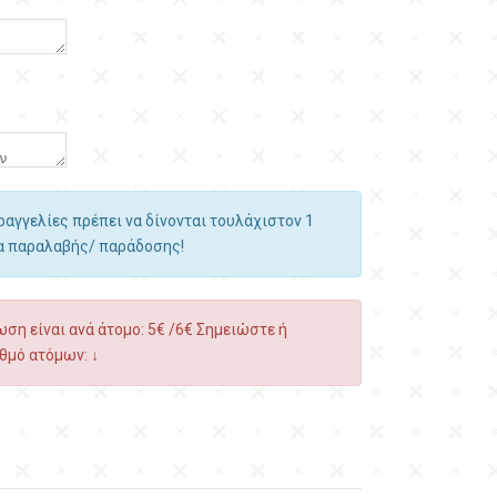
αραγγελίες πρέπει να δίνονται τουλάχιστον 1
ία παραλαβής/ παράδοσης!
ση είναι ανά άτομο: 5€ /6€ Σημειώστε ή
θμό ατόμων: ↓