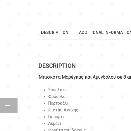
DESCRIPTION
ADDITIONAL INFORMATIO
DESCRIPTION
Μπισκότα Μαρέγκας και Αμυγδάλου σε 8 α
Σοκολάτα
Φράουλα
Πορτοκάλι
Φιστίκι Αιγίνης
Γιαούρτι
Λεμόνι
Φρούτα του Δάσους