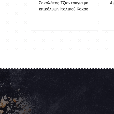
Σοκολάτας Τζιαντούγια με
Α
επικάλυψη Ιταλικού Κακάο