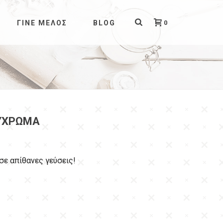
0
ΓΊΝΕ ΜΈΛΟΣ
BLOG
ΎΧΡΩΜΑ
ε απίθανες γεύσεις!