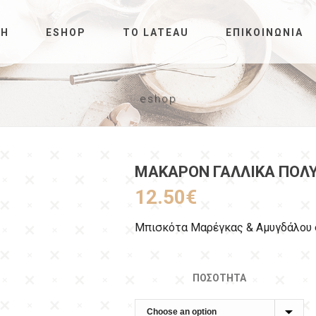
ΚΉ
ESHOP
ΤΟ LATEAU
ΕΠΙΚΟΙΝΩΝΊΑ
eshop
ΜΑΚΑΡΌΝ ΓΑΛΛΙΚΆ ΠΟΛ
12.50
€
Μπισκότα Μαρέγκας & Αμυγδάλου σ
ΠΟΣΌΤΗΤΑ