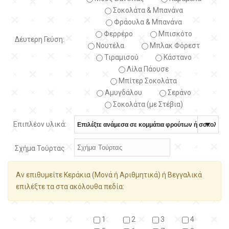
Σοκολάτα & Μπανάνα
Φράουλα & Μπανάνα
Φερρέρο
Μπισκότο
Δέυτερη Γεύση:
Νουτέλα
Μπλακ Φόρεστ
Τιραμισού
Κάστανο
Λίλα Πάουσε
Μπίτερ Σοκολάτα
Αμυγδάλου
Σεράνο
Σοκολάτα (με Στέβια)
Επιπλέον υλικά:
Σχήμα Τούρτας
Αν επιθυμείτε Κεράκια (Μονά ή Αριθμητικά) ή Βεγγαλικά
επιλέξτε τα στα ακόλουθα πεδία:
1
2
3
4