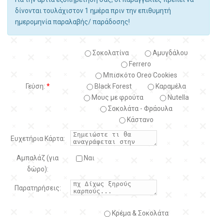
δίνονται τουλάχιστον 1 ημέρα πριν την επιθυμητή
ημερομηνία παραλαβής/ παράδοσης!
Σοκολατίνα
Αμυγδάλου
Ferrero
Μπισκότο Oreo Cookies
Γεύση:
*
Black Forest
Kαραμέλα
Μους με φρούτα
Nutella
Σοκολάτα - Φράουλα
Κάστανο
Ευχετήρια Κάρτα:
Αμπαλάζ (για
Ναι
δώρο):
Παρατηρήσεις:
Κρέμα & Σοκολάτα