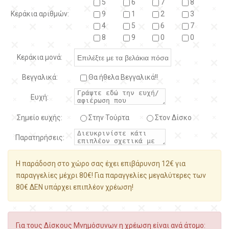
5
6
7
8
Κεράκια αριθμών:
9
1
2
3
4
5
6
7
8
9
0
0
Κεράκια μονά:
Βεγγαλικά:
Θα ήθελα Βεγγαλικά!!
Ευχή:
Σημείο ευχής:
Στην Τούρτα
Στον Δίσκο
Παρατηρήσεις:
Η παράδοση στο χώρο σας έχει επιβάρυνση 12€ για
παραγγελίες μέχρι 80€! Για παραγγελίες μεγαλύτερες των
80€ ΔΕΝ υπάρχει επιπλέον χρέωση!
Για τους Δίσκους Μνημόσυνων η χρέωση είναι ανά άτομο: