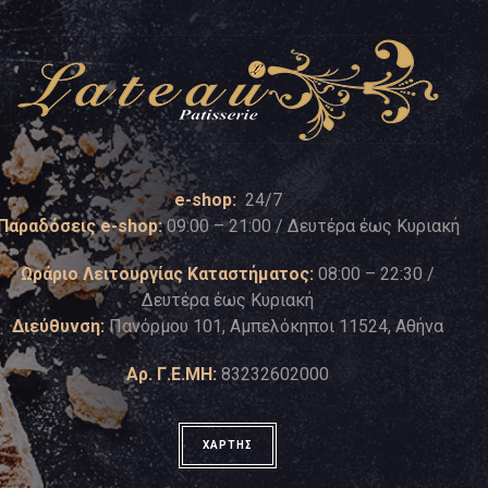
e-shop:
24/7
Παραδόσεις e-shop:
09:00 – 21:00 / Δευτέρα έως Κυριακή
Ωράριο Λειτουργίας Καταστήματος:
08:00 – 22:30 /
Δευτέρα έως Κυριακή
Διεύθυνση:
Πανόρμου 101, Αμπελόκηποι 11524, Αθήνα
Αρ. Γ.Ε.ΜΗ:
83232602000
ΧΑΡΤΗΣ