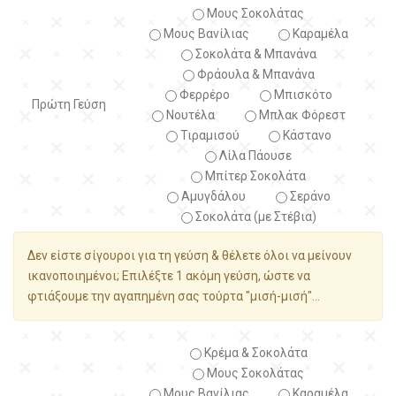
Μους Σοκολάτας
Μους Βανίλιας
Καραμέλα
Σοκολάτα & Μπανάνα
Φράουλα & Μπανάνα
Φερρέρο
Μπισκότο
Πρώτη Γεύση
Νουτέλα
Μπλακ Φόρεστ
Τιραμισού
Κάστανο
Λίλα Πάουσε
Μπίτερ Σοκολάτα
Αμυγδάλου
Σεράνο
Σοκολάτα (με Στέβια)
Δεν είστε σίγουροι για τη γεύση & θέλετε όλοι να μείνουν
ικανοποιημένοι; Επιλέξτε 1 ακόμη γεύση, ώστε να
φτιάξουμε την αγαπημένη σας τούρτα "μισή-μισή"...
Κρέμα & Σοκολάτα
Μους Σοκολάτας
Μους Βανίλιας
Καραμέλα