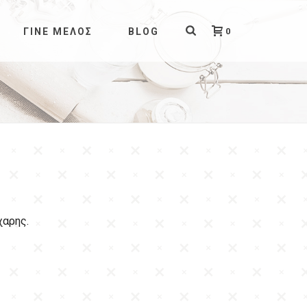
0
ΓΊΝΕ ΜΈΛΟΣ
BLOG
χαρης.