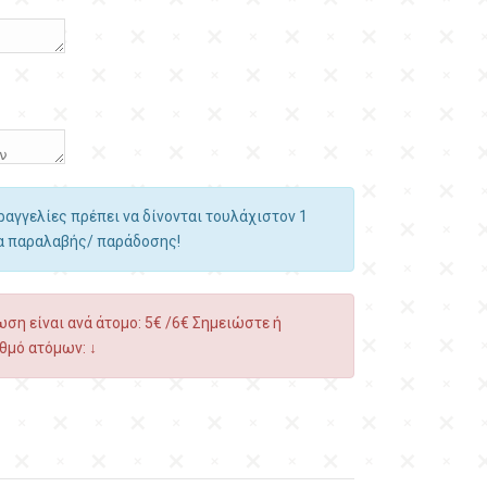
αραγγελίες πρέπει να δίνονται τουλάχιστον 1
ία παραλαβής/ παράδοσης!
ση είναι ανά άτομο: 5€ /6€ Σημειώστε ή
θμό ατόμων: ↓