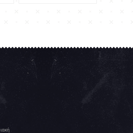
ριακή