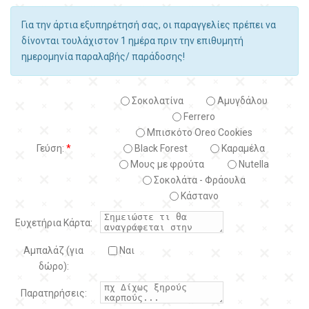
Για την άρτια εξυπηρέτησή σας, οι παραγγελίες πρέπει να
δίνονται τουλάχιστον 1 ημέρα πριν την επιθυμητή
ημερομηνία παραλαβής/ παράδοσης!
Σοκολατίνα
Αμυγδάλου
Ferrero
Μπισκότο Oreo Cookies
Γεύση:
*
Black Forest
Kαραμέλα
Μους με φρούτα
Nutella
Σοκολάτα - Φράουλα
Κάστανο
Ευχετήρια Κάρτα:
Αμπαλάζ (για
Ναι
δώρο):
Παρατηρήσεις: