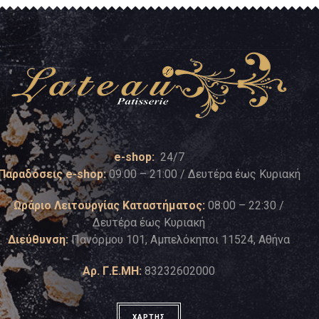
e-shop:
24/7
Παραδόσεις e-shop:
09:00 – 21:00 / Δευτέρα έως Κυριακή
Ωράριο Λειτουργίας Καταστήματος:
08:00 – 22:30 /
Δευτέρα έως Κυριακή
Διεύθυνση:
Πανόρμου 101, Αμπελόκηποι 11524, Αθήνα
Αρ. Γ.Ε.ΜΗ:
83232602000
ΧΑΡΤΗΣ