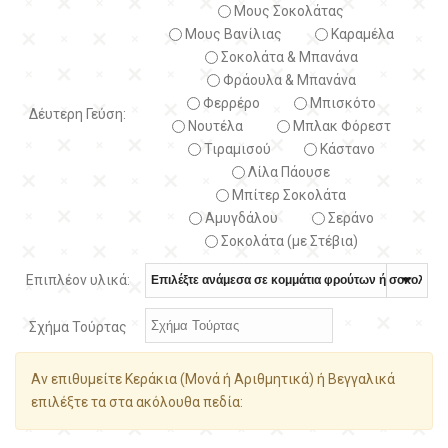
Μους Σοκολάτας
Μους Βανίλιας
Καραμέλα
Σοκολάτα & Μπανάνα
Φράουλα & Μπανάνα
Φερρέρο
Μπισκότο
Δέυτερη Γεύση:
Νουτέλα
Μπλακ Φόρεστ
Τιραμισού
Κάστανο
Λίλα Πάουσε
Μπίτερ Σοκολάτα
Αμυγδάλου
Σεράνο
Σοκολάτα (με Στέβια)
Επιπλέον υλικά:
Σχήμα Τούρτας
Αν επιθυμείτε Κεράκια (Μονά ή Αριθμητικά) ή Βεγγαλικά
επιλέξτε τα στα ακόλουθα πεδία: