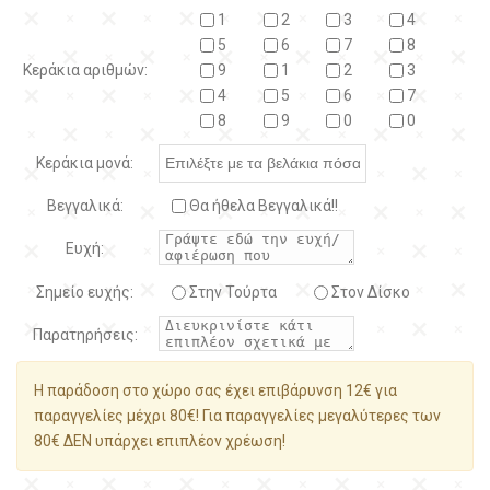
1
2
3
4
5
6
7
8
Κεράκια αριθμών:
9
1
2
3
4
5
6
7
8
9
0
0
Κεράκια μονά:
Βεγγαλικά:
Θα ήθελα Βεγγαλικά!!
Ευχή:
Σημείο ευχής:
Στην Τούρτα
Στον Δίσκο
Παρατηρήσεις:
Η παράδοση στο χώρο σας έχει επιβάρυνση 12€ για
παραγγελίες μέχρι 80€! Για παραγγελίες μεγαλύτερες των
80€ ΔΕΝ υπάρχει επιπλέον χρέωση!