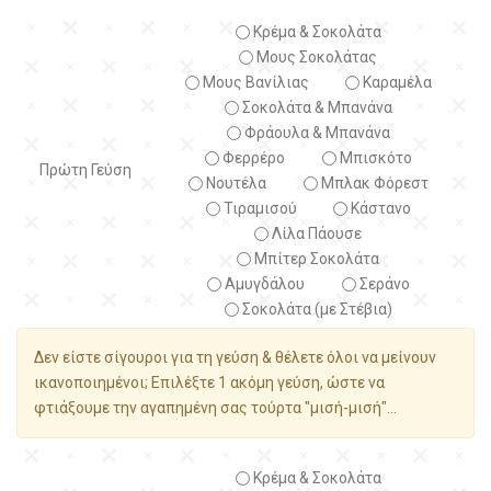
Κρέμα & Σοκολάτα
Μους Σοκολάτας
Μους Βανίλιας
Καραμέλα
Σοκολάτα & Μπανάνα
Φράουλα & Μπανάνα
Φερρέρο
Μπισκότο
Πρώτη Γεύση
Νουτέλα
Μπλακ Φόρεστ
Τιραμισού
Κάστανο
Λίλα Πάουσε
Μπίτερ Σοκολάτα
Αμυγδάλου
Σεράνο
Σοκολάτα (με Στέβια)
Δεν είστε σίγουροι για τη γεύση & θέλετε όλοι να μείνουν
ικανοποιημένοι; Επιλέξτε 1 ακόμη γεύση, ώστε να
φτιάξουμε την αγαπημένη σας τούρτα "μισή-μισή"...
Κρέμα & Σοκολάτα