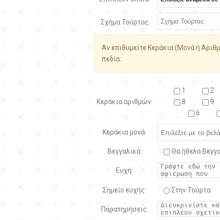
Σχήμα Τούρτας
Αν επιθυμείτε Κεράκια (Μονά ή Αριθμ
πεδία:
1
2
Κεράκια αριθμών:
8
9
6
Κεράκια μονά:
Βεγγαλικά:
Θα ήθελα Βεγγα
Ευχή:
Σημείο ευχής:
Στην Τούρτα
Παρατηρήσεις: