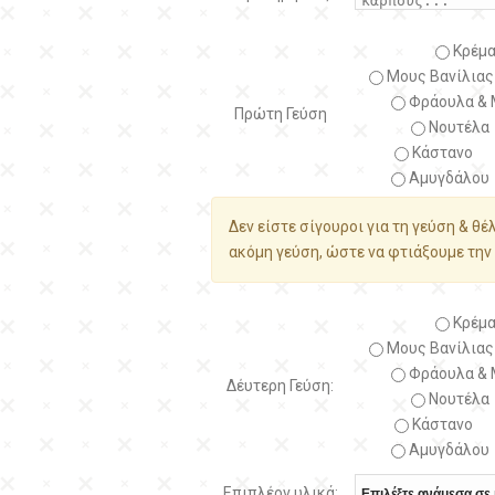
Κρέμα
Μους Βανίλιας
Φράουλα & 
Πρώτη Γεύση
Νουτέλα
Κάστανο
Αμυγδάλου
Δεν είστε σίγουροι για τη γεύση & θέ
ακόμη γεύση, ώστε να φτιάξουμε την 
Κρέμα
Μους Βανίλιας
Φράουλα & 
Δέυτερη Γεύση:
Νουτέλα
Κάστανο
Αμυγδάλου
Επιπλέον υλικά: