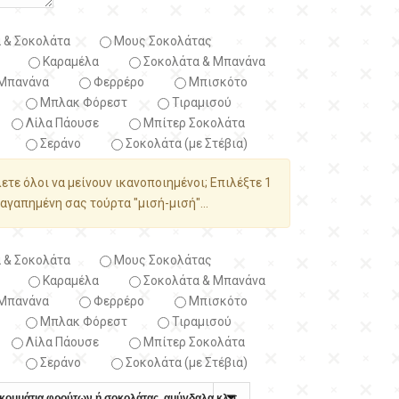
 & Σοκολάτα
Μους Σοκολάτας
Καραμέλα
Σοκολάτα & Μπανάνα
Μπανάνα
Φερρέρο
Μπισκότο
Μπλακ Φόρεστ
Τιραμισού
Λίλα Πάουσε
Μπίτερ Σοκολάτα
Σεράνο
Σοκολάτα (με Στέβια)
λετε όλοι να μείνουν ικανοποιημένοι; Επιλέξτε 1
αγαπημένη σας τούρτα "μισή-μισή"...
 & Σοκολάτα
Μους Σοκολάτας
Καραμέλα
Σοκολάτα & Μπανάνα
Μπανάνα
Φερρέρο
Μπισκότο
Μπλακ Φόρεστ
Τιραμισού
Λίλα Πάουσε
Μπίτερ Σοκολάτα
Σεράνο
Σοκολάτα (με Στέβια)