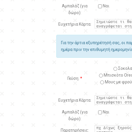
Αμπαλάζ (για
Ναι
δώρο):
Ευχετήρια Κάρτα:
Για την άρτια εξυπηρέτησή σας, οι π
ημέρα πριν την επιθυμητή ημερομην
Σοκολα
Μπισκότο Oreo
Γεύση:
*
Μους με φρού
Ευχετήρια Κάρτα:
Αμπαλάζ (για
Ναι
δώρο):
Παρατηρήσεις: