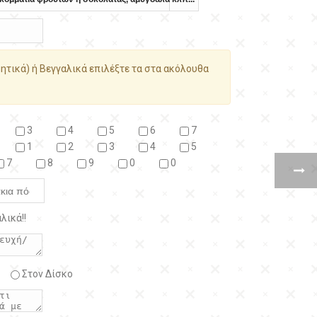
ητικά) ή Βεγγαλικά επιλέξτε τα στα ακόλουθα
3
4
5
6
7
1
2
3
4
5
7
8
9
0
0
λικά!!
Στον Δίσκο