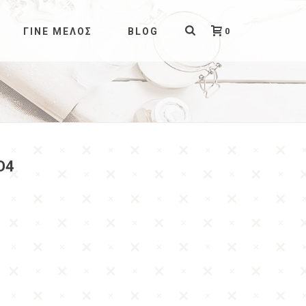
0
ΓΊΝΕ ΜΈΛΟΣ
BLOG
Ο4