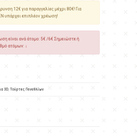
υνση 12€ για παραγγελίες μέχρι 80€! Για
ΕΝ υπάρχει επιπλέον χρέωση!
ση είναι ανά άτομο: 5€ /6€ Σημειώστε ή
θμό ατόμων: ↓
ια 3D
,
Τούρτες Γενεθλίων