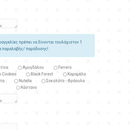
αραγγελίες πρέπει να δίνονται τουλάχιστον 1
ία παραλαβής/ παράδοσης!
τίνα
Αμυγδάλου
Ferrero
 Cookies
Black Forest
Kαραμέλα
τα
Nutella
Σοκολάτα - Φράουλα
Κάστανο