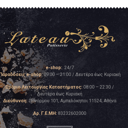
e-shop:
24/7
Παραδόσεις e-shop:
09:00 – 21:00 / Δευτέρα έως Κυριακή
Ωράριο Λειτουργίας Καταστήματος:
08:00 – 22:30 /
Δευτέρα έως Κυριακή
Διεύθυνση:
Πανόρμου 101, Αμπελόκηποι 11524, Αθήνα
Αρ. Γ.Ε.ΜΗ:
83232602000