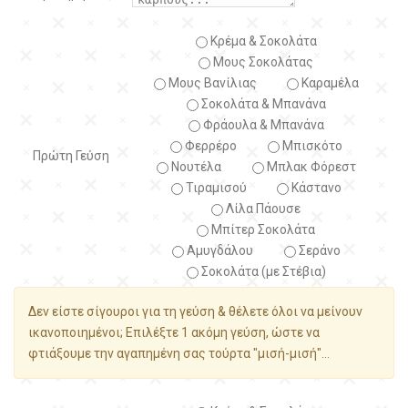
Κρέμα & Σοκολάτα
Μους Σοκολάτας
Μους Βανίλιας
Καραμέλα
Σοκολάτα & Μπανάνα
Φράουλα & Μπανάνα
Φερρέρο
Μπισκότο
Πρώτη Γεύση
Νουτέλα
Μπλακ Φόρεστ
Τιραμισού
Κάστανο
Λίλα Πάουσε
Μπίτερ Σοκολάτα
Αμυγδάλου
Σεράνο
Σοκολάτα (με Στέβια)
Δεν είστε σίγουροι για τη γεύση & θέλετε όλοι να μείνουν
ικανοποιημένοι; Επιλέξτε 1 ακόμη γεύση, ώστε να
φτιάξουμε την αγαπημένη σας τούρτα "μισή-μισή"...