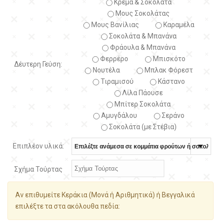
Κρέμα & Σοκολάτα
Μους Σοκολάτας
Μους Βανίλιας
Καραμέλα
Σοκολάτα & Μπανάνα
Φράουλα & Μπανάνα
Φερρέρο
Μπισκότο
Δέυτερη Γεύση:
Νουτέλα
Μπλακ Φόρεστ
Τιραμισού
Κάστανο
Λίλα Πάουσε
Μπίτερ Σοκολάτα
Αμυγδάλου
Σεράνο
Σοκολάτα (με Στέβια)
Επιπλέον υλικά:
Σχήμα Τούρτας
Αν επιθυμείτε Κεράκια (Μονά ή Αριθμητικά) ή Βεγγαλικά
επιλέξτε τα στα ακόλουθα πεδία: