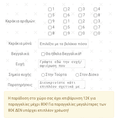
1
2
3
4
5
6
7
8
Κεράκια αριθμών:
9
1
2
3
4
5
6
7
8
9
0
0
Κεράκια μονά:
Βεγγαλικά:
Θα ήθελα Βεγγαλικά!!
Ευχή:
Σημείο ευχής:
Στην Τούρτα
Στον Δίσκο
Παρατηρήσεις:
Η παράδοση στο χώρο σας έχει επιβάρυνση 12€ για
παραγγελίες μέχρι 80€! Για παραγγελίες μεγαλύτερες των
80€ ΔΕΝ υπάρχει επιπλέον χρέωση!