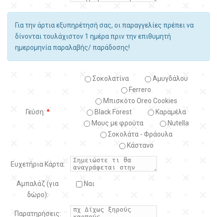
Για την άρτια εξυπηρέτησή σας, οι παραγγελίες πρέπει να
δίνονται τουλάχιστον 1 ημέρα πριν την επιθυμητή
ημερομηνία παραλαβής/ παράδοσης!
Σοκολατίνα
Αμυγδάλου
Ferrero
Μπισκότο Oreo Cookies
Γεύση:
*
Black Forest
Kαραμέλα
Μους με φρούτα
Nutella
Σοκολάτα - Φράουλα
Κάστανο
Ευχετήρια Κάρτα:
Αμπαλάζ (για
Ναι
δώρο):
Παρατηρήσεις: