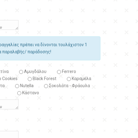
αραγγελίες πρέπει να δίνονται τουλάχιστον 1
ία παραλαβής/ παράδοσης!
τίνα
Αμυγδάλου
Ferrero
 Cookies
Black Forest
Kαραμέλα
τα
Nutella
Σοκολάτα - Φράουλα
Κάστανο