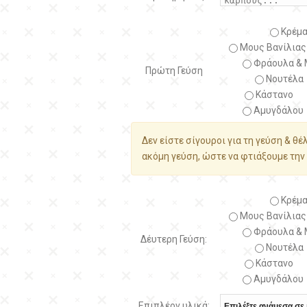
Κρέμα
Μους Βανίλιας
Φράουλα & 
Πρώτη Γεύση
Νουτέλα
Κάστανο
Αμυγδάλου
Δεν είστε σίγουροι για τη γεύση & θέ
ακόμη γεύση, ώστε να φτιάξουμε την 
Κρέμα
Μους Βανίλιας
Φράουλα & 
Δέυτερη Γεύση:
Νουτέλα
Κάστανο
Αμυγδάλου
Επιπλέον υλικά: