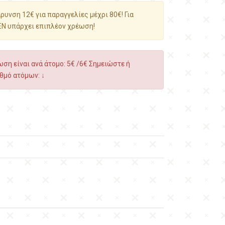
υνση 12€ για παραγγελίες μέχρι 80€! Για
ΕΝ υπάρχει επιπλέον χρέωση!
ση είναι ανά άτομο: 5€ /6€ Σημειώστε ή
θμό ατόμων: ↓