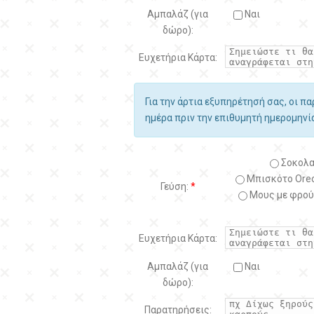
Αμπαλάζ (για
Ναι
δώρο):
Ευχετήρια Κάρτα:
Για την άρτια εξυπηρέτησή σας, οι π
ημέρα πριν την επιθυμητή ημερομην
Σοκολα
Μπισκότο Oreo
Γεύση:
*
Μους με φρού
Ευχετήρια Κάρτα:
Αμπαλάζ (για
Ναι
δώρο):
Παρατηρήσεις: