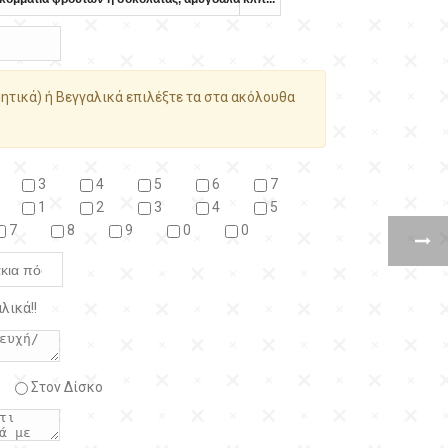
ητικά) ή Βεγγαλικά επιλέξτε τα στα ακόλουθα
3
4
5
6
7
1
2
3
4
5
7
8
9
0
0
λικά!!
Στον Δίσκο