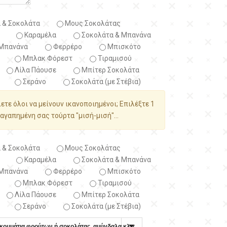
 & Σοκολάτα
Μους Σοκολάτας
Καραμέλα
Σοκολάτα & Μπανάνα
Μπανάνα
Φερρέρο
Μπισκότο
Μπλακ Φόρεστ
Τιραμισού
Λίλα Πάουσε
Μπίτερ Σοκολάτα
Σεράνο
Σοκολάτα (με Στέβια)
λετε όλοι να μείνουν ικανοποιημένοι; Επιλέξτε 1
αγαπημένη σας τούρτα "μισή-μισή"...
 & Σοκολάτα
Μους Σοκολάτας
Καραμέλα
Σοκολάτα & Μπανάνα
Μπανάνα
Φερρέρο
Μπισκότο
Μπλακ Φόρεστ
Τιραμισού
Λίλα Πάουσε
Μπίτερ Σοκολάτα
Σεράνο
Σοκολάτα (με Στέβια)