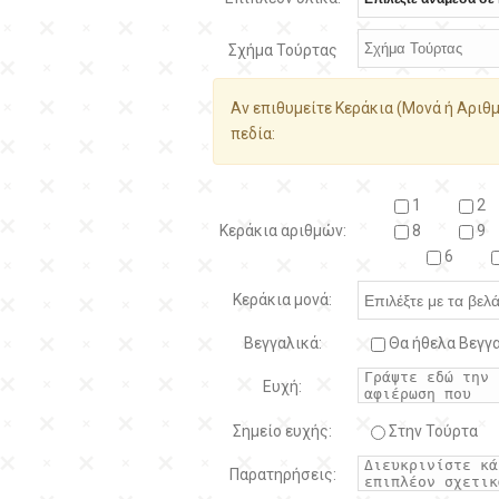
Σχήμα Τούρτας
Αν επιθυμείτε Κεράκια (Μονά ή Αριθμ
πεδία:
1
2
Κεράκια αριθμών:
8
9
6
Κεράκια μονά:
Βεγγαλικά:
Θα ήθελα Βεγγα
Ευχή:
Σημείο ευχής:
Στην Τούρτα
Παρατηρήσεις: