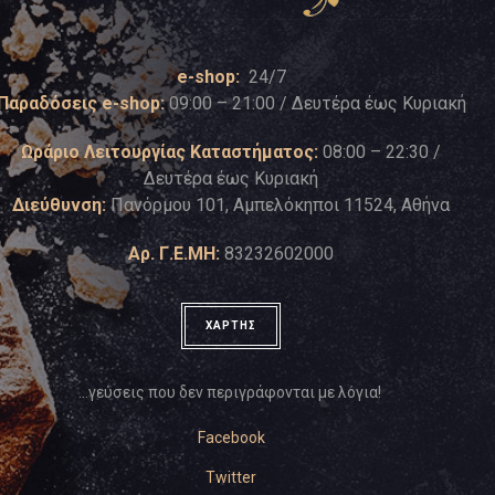
e-shop:
24/7
Παραδόσεις e-shop:
09:00 – 21:00 / Δευτέρα έως Κυριακή
Ωράριο Λειτουργίας Καταστήματος:
08:00 – 22:30 /
Δευτέρα έως Κυριακή
Διεύθυνση:
Πανόρμου 101, Αμπελόκηποι 11524, Αθήνα
Αρ. Γ.Ε.ΜΗ:
83232602000
ΧΑΡΤΗΣ
…γεύσεις που δεν περιγράφονται με λόγια!
Facebook
Twitter