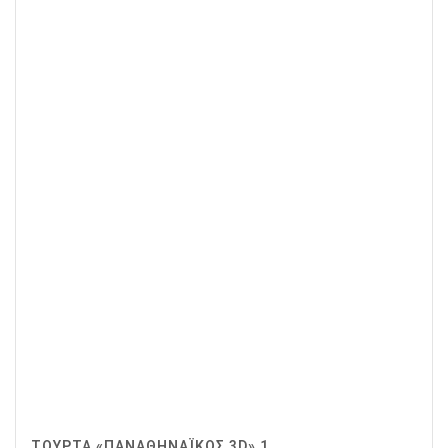
ΤΟΎΡΤΑ «ΠΑΝΑΘΗΝΑΪΚΌΣ 3D» 1